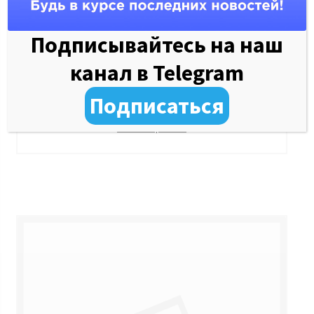
Подписывайтесь на наш
канал в Telegram
Как купить профессиональный
диодный лазер для эпиляции: советы
Подписаться
экспертов