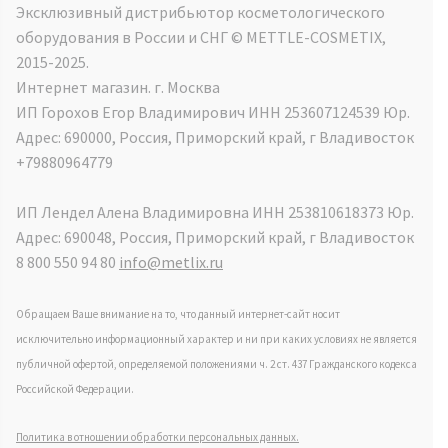
Эксклюзивный дистрибьютор косметологического
оборудования в России и СНГ ©️ METTLE-COSMETIX,
2015-2025.
Интернет магазин. г. Москва
ИП Горохов Егор Владимирович ИНН 253607124539 Юр.
Адрес: 690000, Россия, Приморский край, г Владивосток
+79880964779
ИП Лендел Алена Владимировна ИНН 253810618373 Юр.
Адрес: 690048, Россия, Приморский край, г Владивосток
8 800 550 94 80
info@metlix.ru
Обращаем Ваше внимание на то, что данный интернет-сайт носит
исключительно информационный характер и ни при каких условиях не является
публичной офертой, определяемой положениями ч. 2 ст. 437 Гражданского кодекса
Российской Федерации.
Политика в отношении обработки персональных данных.