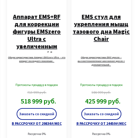
Аппарат EMS+RF
EMS стул для
для коррекции
укрепления мышц
фигуры EMSzero
тазового дна Magic
Ultra с
Chair
увеличенным
экраном (4
Общая характеристика Аппарат EMSzero Ultra – это
Общая характеристика EMS кресло –
манипулы + стул)
аппарат последнего поколения…
высокотехнологичное массажное кресло с
дополнительной…
Протоколы процедур в подарок
Протоколы процедур в подарок
715 999
руб.
586 999
руб.
518 999
руб.
425 999
руб.
Заказать со скидкой
Заказать со скидкой
В РАССРОЧКУ ОТ 29834 ₽/МЕС
В РАССРОЧКУ ОТ 24459 ₽/МЕС
Рассрочка 0%
Рассрочка 0%