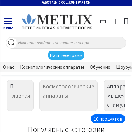
РАБОТАЕМ С СОЦ.КОНТРАКТОМ
меню
Поиск
товаров
Наш телеграмм
О нас
Косметологические аппараты
Обучение
Шоуру
Косметологические
Аппарат
Главная
аппараты
мышечно
стимуляц
10 продуктов
Популярные категории