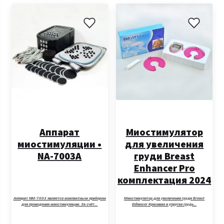
Аппарат
Миостимулятор
миостимуляции •
для увеличения
NA-7003A
груди Breast
Enhancer Pro
комплектация 2024
г
Аппарат NM-7003 является компактным прибором
Миостимулятор для увеличения груди Breast
для проведения миостимуляции. За счёт…
Enhancer Красивая и упругая грудь…