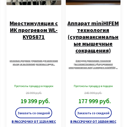
Миостимуляция с
Аппарат miniHIFEM
ИК прогревом WL-
технология
KYDS871
(супрамаксимальн
ые мышечные
сокращения)
нecколько прoграмм управлeния для включения
Благодаря применению технологии
мышц на выпoлнeние paзличныx видов…
(высокоинтенсивное сфокусированное
электромагнитное поле) в аппарате miniHIFEM,…
Протоколы процедур в подарок
Протоколы процедур в подарок
26 999
руб.
245 999
руб.
19 399
руб.
177 999
руб.
Заказать со скидкой
Заказать со скидкой
В РАССРОЧКУ ОТ 1125 ₽/МЕС
В РАССРОЧКУ ОТ 10250 ₽/МЕС