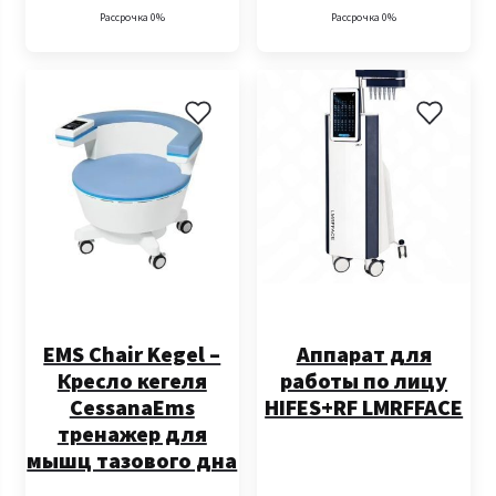
Рассрочка 0%
Рассрочка 0%
EMS Chair Kegel –
Аппарат для
Кресло кегеля
работы по лицу
CessanaEms
HIFES+RF LMRFFACE
тренажер для
мышц тазового дна