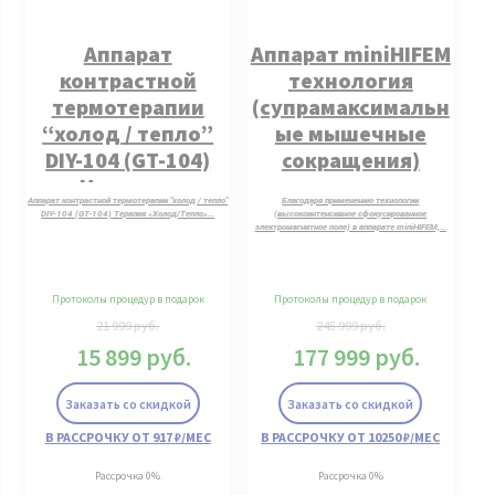
Аппарат
Аппарат miniHIFEM
контрастной
технология
термотерапии
(супрамаксимальн
“холод / тепло”
ые мышечные
DIY-104 (GT-104)
сокращения)
Новинка.
Аппарат контрастной термотерапии "холод / тепло"
Благодаря применению технологии
DIY-104 (GT-104) Терапия «Холод/Тепло»…
(высокоинтенсивное сфокусированное
электромагнитное поле) в аппарате miniHIFEM,…
Протоколы процедур в подарок
Протоколы процедур в подарок
21 999
руб.
245 999
руб.
15 899
руб.
177 999
руб.
Заказать со скидкой
Заказать со скидкой
В РАССРОЧКУ ОТ 917 ₽/МЕС
В РАССРОЧКУ ОТ 10250 ₽/МЕС
Рассрочка 0%
Рассрочка 0%