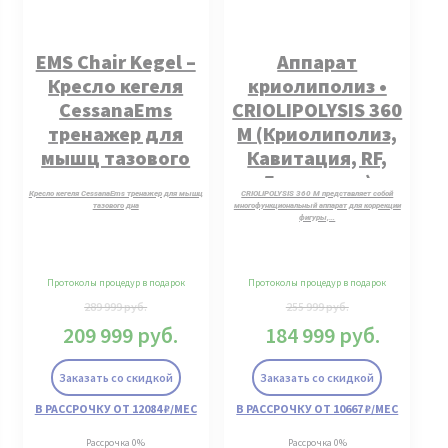
EMS Chair Kegel –
Аппарат
Кресло кегеля
криолиполиз •
CessanaEms
CRIOLIPOLYSIS 360
тренажер для
М (Криолиполиз,
мышц тазового
Кавитация, RF,
дна
Липолазер)
Кресло кегеля CessanaEms тренажер для мышц
CRIOLIPOLYSIS 360 М представляет собой
тазового дна
многофункциональный аппарат для коррекции
фигуры,…
Протоколы процедур в подарок
Протоколы процедур в подарок
289 999
руб.
255 999
руб.
209 999
руб.
184 999
руб.
Заказать со скидкой
Заказать со скидкой
В РАССРОЧКУ ОТ 12084 ₽/МЕС
В РАССРОЧКУ ОТ 10667 ₽/МЕС
Рассрочка 0%
Рассрочка 0%