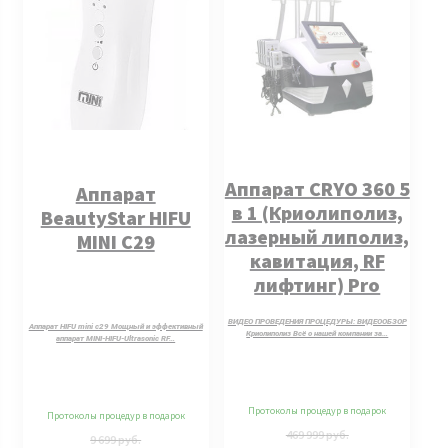
Аппарат CRYO 360 5
Аппарат
в 1 (Криолиполиз,
BeautyStar HIFU
лазерный липолиз,
MINI C29
кавитация, RF
лифтинг) Pro
комплектация.
ВИДЕО ПРОВЕДЕНИЯ ПРОЦЕДУРЫ: ВИДЕООБЗОР
Аппарат HIFU mini c29 Мощный и эффективный
Криолиполиз Всё о нашей компании за…
аппарат MINI-HIFU-Ultrasonic RF…
Протоколы процедур в подарок
Протоколы процедур в подарок
469 999
руб.
9 699
руб.