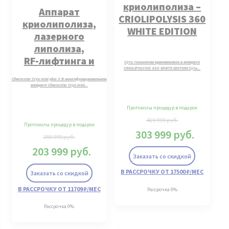
криолиполиза –
Аппарат
CRIOLIPOLYSIS 360
криолиполиза,
WHITE EDITION
лазерного
липолиза,
RF‑лифтинга и
Суть технологии криолиполиза в аппарате
CRIOLIPOLYSIS 360 WHITE EDITION Суть…
кавитации
Charmstar Cryo mini plus 3 В мно­гофун­кци­ональ­ном
ап­па­рате Charmstar Cryo mini…
Протоколы процедур в подарок
419 999
руб.
Протоколы процедур в подарок
303 999
руб.
280 999
руб.
203 999
руб.
Заказать со скидкой
В РАССРОЧКУ ОТ 17500 ₽/МЕС
Заказать со скидкой
В РАССРОЧКУ ОТ 11709 ₽/МЕС
Рассрочка 0%
Рассрочка 0%