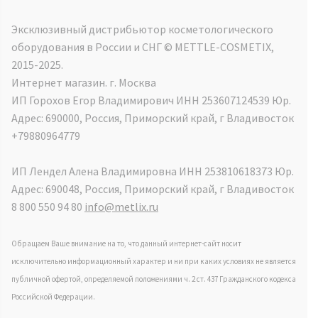
Эксклюзивный дистрибьютор косметологического
оборудования в России и СНГ ©️ METTLE-COSMETIX,
2015-2025.
Интернет магазин. г. Москва
ИП Горохов Егор Владимирович ИНН 253607124539 Юр.
Адрес: 690000, Россия, Приморский край, г Владивосток
+79880964779
ИП Лендел Алена Владимировна ИНН 253810618373 Юр.
Адрес: 690048, Россия, Приморский край, г Владивосток
8 800 550 94 80
info@metlix.ru
Обращаем Ваше внимание на то, что данный интернет-сайт носит
исключительно информационный характер и ни при каких условиях не является
публичной офертой, определяемой положениями ч. 2 ст. 437 Гражданского кодекса
Российской Федерации.