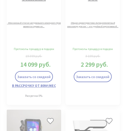
Массажный стол из натурального немецкого бука
Общая характеристика Антицеллюлитный
является одним из…
массажер для ног – это удобный портативный…
Протоколы процедур в подарок
Протоколы процедур в подарок
19 399
руб.
3 199
руб.
14 099
руб.
2 299
руб.
Заказать со скидкой
Заказать со скидкой
В РАССРОЧКУ ОТ 809 ₽/МЕС
Рассрочка 0%