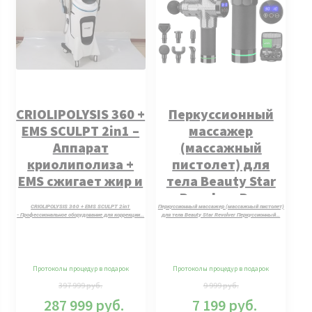
CRIOLIPOLYSIS 360 +
Перкуссионный
EMS SCULPT 2in1 –
массажер
Аппарат
(массажный
криолиполиза +
пистолет) для
EMS сжигает жир и
тела Beauty Star
строит мышцы
Revolver Pro
CRIOLIPOLYSIS 360 + EMS SCULPT 2in1
Перкуссионный массажер (массажный пистолет)
комплектация
- Профессиональное оборудование для коррекции…
для тела Beauty Star Revolver Перкуссионный…
2024 г
Протоколы процедур в подарок
Протоколы процедур в подарок
397 999
руб.
9 999
руб.
287 999
руб.
7 199
руб.