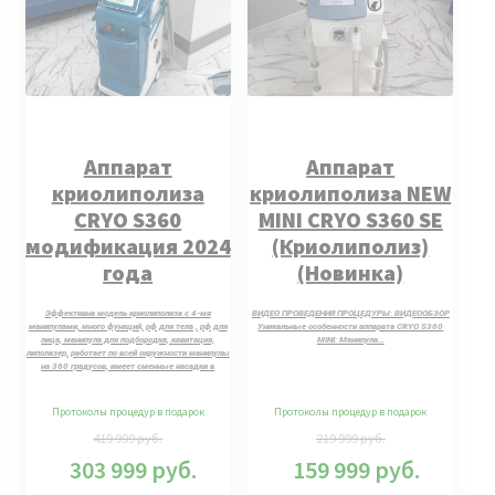
Аппарат
Аппарат
криолиполиза
криолиполиза NEW
CRYO S360
MINI CRYO S360 SE
модификация 2024
(Криолиполиз)
года
(Новинка)
Эффективна модель криолиполиза с 4-мя
ВИДЕО ПРОВЕДЕНИЯ ПРОЦЕДУРЫ: ВИДЕООБЗОР
манипулами, много функций, рф для тела , рф для
Уникальные особенности аппарата CRYO S360
лица, манипула для подбородка, кавитация,
MINI: Манипула…
липолазер, работает по всей окружности манипулы
на 360 градусов, имеет сменные насадки в
зависимости от объемов пациента. (МОЖНО
ВЗЯТЬ ТРИ БОЛЬШИЕ МАНИПУЛЫ)
Протоколы процедур в подарок
Протоколы процедур в подарок
419 999
руб.
219 999
руб.
303 999
руб.
159 999
руб.