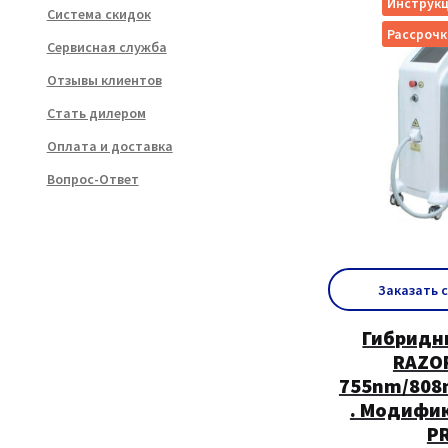
Инструкц
Система скидок
Рассрочк
Сервисная служба
Отзывы клиентов
Стать дилером
Оплата и доставка
Вопрос-Ответ
Заказать 
Гибридн
RAZO
755nm/808
. Модифи
P