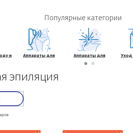
Популярные категории
оду и
Аппараты для
Аппараты для
Уход
а
массажа и
лазерных процедур
к
коррекции фигуры
я эпиляция
варов