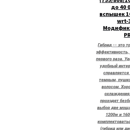
до 40 
вспышек 16
wrt-
Модифик
P
Гибрид -- это т
эффективность, 
первого раза. У
удобный интер
справляется
темным, пушк
волосом. Хор
охлаждения
проходят безб
выбор две мощн
1200w и 16
комплектоватьс
(гибрид или ди