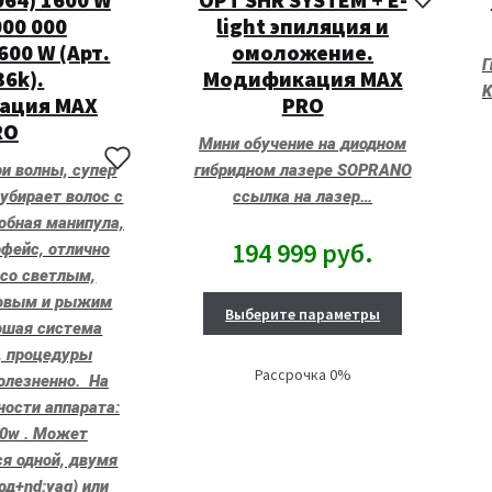
000 000
light эпиляция и
00 W (Арт.
омоложение.
Г
36k).
Модификация MAX
K
ация MAX
PRO
RO
Мини обучение на диодном
ри волны, супер
гибридном лазере SOPRANO
убирает волос с
ссылка на лазер…
добная манипула,
194 999
руб.
фейс, отлично
 со светлым,
овым и рыжим
Выберите параметры
ошая система
, процедуры
Рассрочка 0%
олезненно. На
ости аппарата:
00w . Может
я одной, двумя
од+nd:yag) или