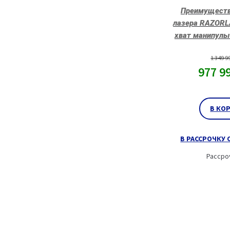
Преимуществ
лазера RAZORL
хват манипулы
1 349 9
977 9
В КО
В РАССРОЧКУ О
Рассро