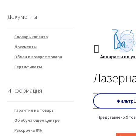
Документы
Словарь клиента
Документы
Курсы
Все товары
Аппараты по ух
Обмен и возврат товара
косметологии.
чистке лиц
Сертификаты
Видеообучение
Лазерна
Информация
Фильтр
Гарантия на товары
Представлено 9 то
Об обучающем центре
Рассрочка 0%