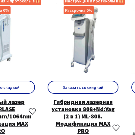
ия и протоколы в
Инструкция и протоколы в
а 0%
Рассрочка 0%
со скидкой
Заказать со скидкой
ый лазер
Гибридная лазерная
RLASE
установка 808+Nd:Yag
nm/1064nm
(2 в 1) ML-808.
кация MAX
Модификация MAX
RO
PRO
J