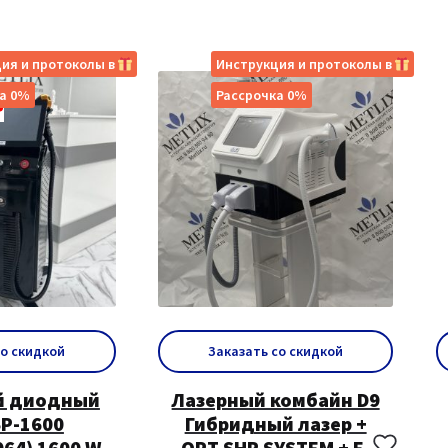
ия и протоколы в
Инструкция и протоколы в
а 0%
Рассрочка 0%
со скидкой
Заказать со скидкой
й диодный
Лазерный комбайн D9
SP-1600
Гибридный лазер +
064) 1600 W
ОРТ SНR SYSТЕМ + Е-