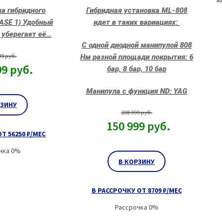
а гибридного
Гибридная установка ML-808
ASE 1) Удобный
идет в таких вариациях:
 уберегает её…
С одной диодной манипулой 808
99
руб.
Нм разной площади покрытия: 6
99
руб.
бар, 8 бар, 10 бар
Манипула с функция ND: YAG
РЗИНУ
208 999
руб.
150 999
руб.
Т 56250 ₽/МЕС
чка 0%
В КОРЗИНУ
В РАССРОЧКУ ОТ 8709 ₽/МЕС
Рассрочка 0%