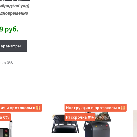
ибрид+nd:yag)
одновременно
99
руб.
параметры
чка 0%
ия и протоколы в
Инструкция и протоколы в
а 0%
Рассрочка 0%