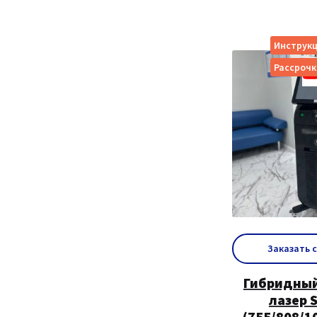
Инструкц
Рассрочк
Заказать 
Гибридны
лазер 
(755/808/1