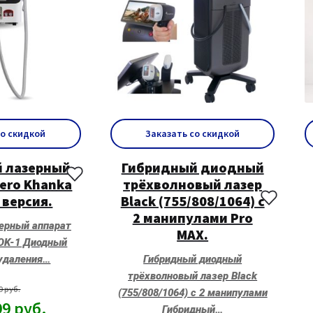
со скидкой
Заказать со скидкой
 лазерный
Гибридный диодный
ero Khanka
трёхволновый лазер
 версия.
Black (755/808/1064) c
2 манипулами Pro
ерный аппарат
MAX.
 OK-1 Диодный
 удаления…
Гибридный диодный
трёхволновый лазер Black
99
руб.
(755/808/1064) c 2 манипулами
99
руб.
Гибридный…