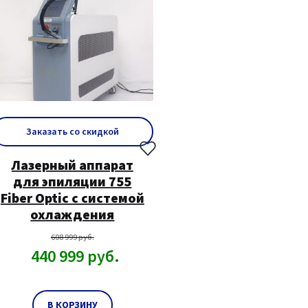
Заказать со скидкой
Лазерный аппарат
для эпиляции 755
Fiber Optic с системой
охлаждения
608 999
руб.
440 999
руб.
В КОРЗИНУ