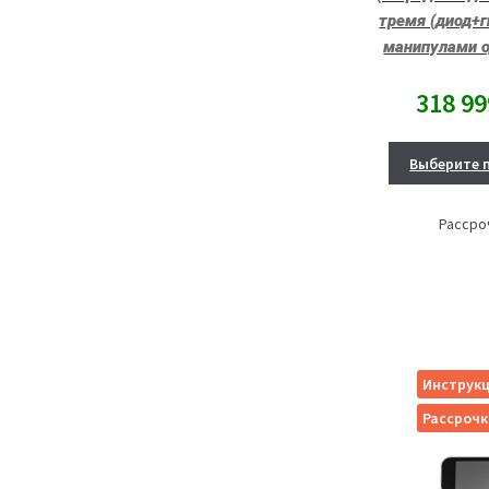
тремя (диод+г
манипулами 
318 9
Выберите 
Рассро
Инструкц
Рассрочк