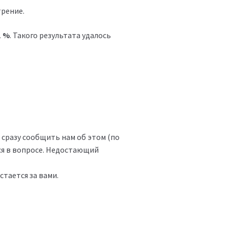
трение.
1 %
. Такого результата удалось
о сразу сообщить нам об этом (по
ся в вопросе. Недостающий
тается за вами.