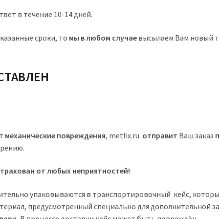
вет в течение 10-14 дней.
указанные сроки, то
мы в любом случае
высылаем Вам новый т
ОСТАВЛЕН
ат
механические повреждения
, metlix.ru
отправит
Ваш заказ
трению.
страхован от любых неприятностей!
тельно упаковываются в транспортировочный кейс, которы
атериал, предусмотренный специально для дополнительной 
вара.
В процессе доставки кейс может быть повреждён.