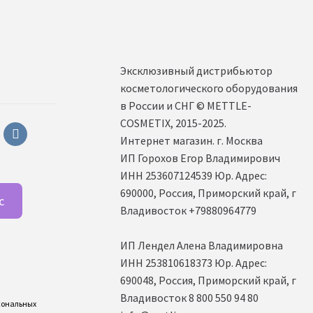
Эксклюзивный дистрибьютор
косметологического оборудования
в России и СНГ ©️ METTLE-
COSMETIX, 2015-2025.
sapp
vkontakte
Интернет магазин. г. Москва
ИП Горохов Егор Владимирович
ИНН 253607124539 Юр. Адрес:
690000, Россия, Приморский край, г
с
Владивосток +79880964779
ИП Лендел Алена Владимировна
ИНН 253810618373 Юр. Адрес:
690048, Россия, Приморский край, г
Владивосток 8 800 550 94 80
рсональных