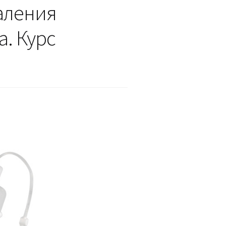
даления
. Курс