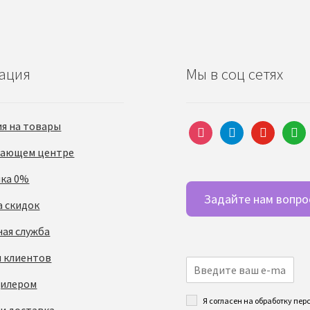
ация
Мы в соц сетях
ия на товары
instagram
telegram
youtube
what
чающем центре
чка 0%
Задайте нам вопро
а скидок
ная служба
 клиентов
дилером
Я согласен на обработку пе