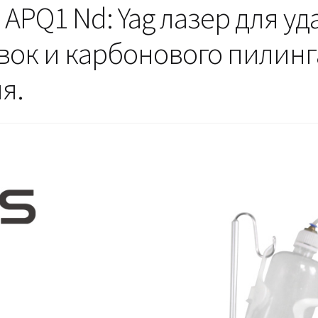
 APQ1 Nd: Yag лазер для у
вок и карбонового пилинга
я.