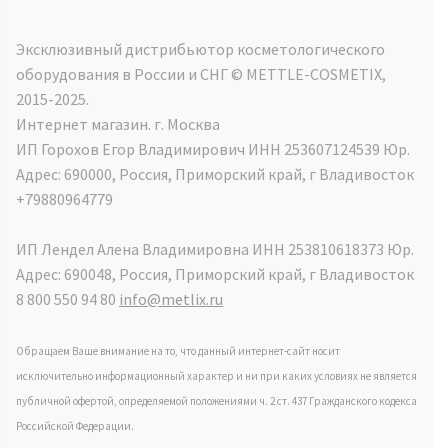
Эксклюзивный дистрибьютор косметологического
оборудования в России и СНГ ©️ METTLE-COSMETIX,
2015-2025.
Интернет магазин. г. Москва
ИП Горохов Егор Владимирович ИНН 253607124539 Юр.
Адрес: 690000, Россия, Приморский край, г Владивосток
+79880964779
ИП Лендел Алена Владимировна ИНН 253810618373 Юр.
Адрес: 690048, Россия, Приморский край, г Владивосток
8 800 550 94 80
info@metlix.ru
Обращаем Ваше внимание на то, что данный интернет-сайт носит
исключительно информационный характер и ни при каких условиях не является
публичной офертой, определяемой положениями ч. 2 ст. 437 Гражданского кодекса
Российской Федерации.