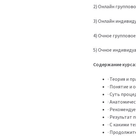
2) Онлайн групповой
3) Онлайн индивиду
4) Очное групповое.
5) Очное индивидуа
Содержание курса
· Теория и п
· Понятие и
· Суть проц
· Анатомичес
· Рекоменду
· Результат 
· С какими 
· Продолжит