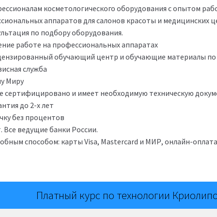
ессионалам косметологического оборудования с опытом рабо
ссиональных аппаратов для салонов красоты и медицинских ц
ультация по подбору оборудования.
ение работе на профессиональных аппаратах
цензированный обучающий центр и обучающие материалы по
висная служба
му Миру
е сертифицировано и имеет необходимую техническую докум
нтия до 2-х лет
чку без процентов
. Все ведущие банки России.
бным способом: карты Visa, Mastercard и МИР, онлайн-оплата
Платный курс по технологии Криолип