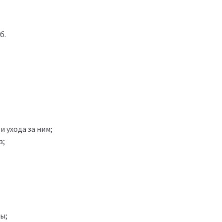
б.
 ухода за ним;
з;
ы;