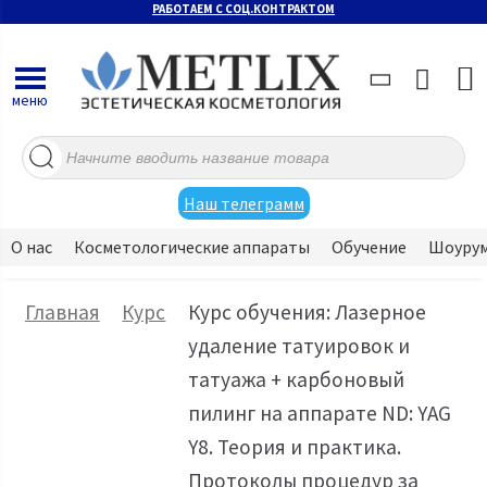
РАБОТАЕМ С СОЦ.КОНТРАКТОМ
меню
Поиск
товаров
Наш телеграмм
О нас
Косметологические аппараты
Обучение
Шоуру
Главная
Курс
Курс обучения: Лазерное
удаление татуировок и
татуажа + карбоновый
пилинг на аппарате ND: YAG
Y8. Теория и практика.
Протоколы процедур за