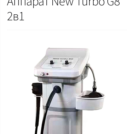
Аппарат New Turbo G8
2в1