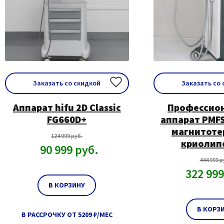
Заказать со скидкой
Заказать со
Аппарат hifu 2D Classic
Профессио
FG660D+
аппарат PMF
магнитоте
124 999
руб.
криолип
90 999
руб.
444 999
р
322 99
В КОРЗИНУ
В КОРЗ
В РАССРОЧКУ ОТ 5209 ₽/МЕС