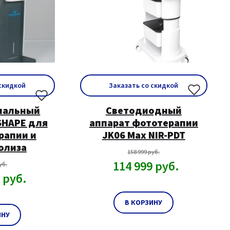
 скидкой
Заказать со скидкой
нальный
Светодиодный
SHAPE для
аппарат фототерапии
рапии и
JK06 Max NIR-PDT
олиза
158 999
руб.
114 999
руб.
уб.
9
руб.
В КОРЗИНУ
ИНУ