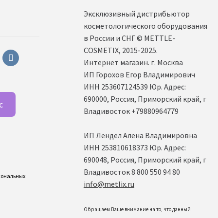
Эксклюзивный дистрибьютор
косметологического оборудования
в России и СНГ ©️ METTLE-
COSMETIX, 2015-2025.
sapp
vkontakte
Интернет магазин. г. Москва
ИП Горохов Егор Владимирович
ИНН 253607124539 Юр. Адрес:
690000, Россия, Приморский край, г
с
Владивосток +79880964779
ИП Лендел Алена Владимировна
ИНН 253810618373 Юр. Адрес:
690048, Россия, Приморский край, г
Владивосток 8 800 550 94 80
рсональных
info@metlix.ru
Обращаем Ваше внимание на то, что данный