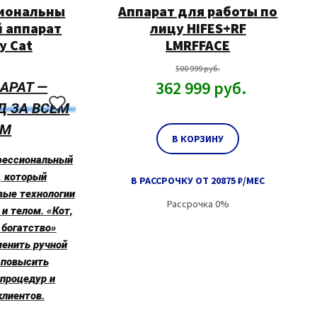
иональны
Аппарат для работы по
 аппарат
лицу HIFES+RF
y Cat
LMRFFACE
500 999
руб.
362 999
руб.
АРАТ —
Д ЗА ВСЕМ
ОМ
В КОРЗИНУ
фессиональный
, который
В РАССРОЧКУ ОТ 20875 ₽/МЕС
вые технологии
Рассрочка 0%
 и телом. «Кот,
богатство»
менить ручной
 повысить
процедур и
клиентов.