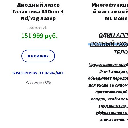
Диодный лазер
Многофункц
Галактика 810nm +
й массажный
Nd/Yag лазер
ML Mone
209 999
руб.
151 999
руб.
ОДИН АПП
ПОЛНЫЙ УХО
ТЕЛ
В КОРЗИНУ
Представляем про
3-в-1 аппарат
В РАССРОЧКУ ОТ 8750 ₽/МЕС
объединяет передо
Рассрочка 0%
для ухода за лицом
притягивающий 
создан, чтобы за
труд мастера,
эффективность 
впечатления 