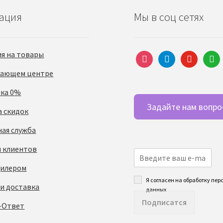
ация
Мы в соц сетях
ия на товары
instagram
telegram
youtube
what
чающем центре
чка 0%
Задайте нам вопро
а скидок
ная служба
 клиентов
дилером
Я согласен на обработку пе
 и доставка
данных
Подписатся
-Ответ