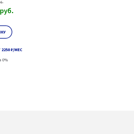
б.
руб.
ИНУ
 2250 ₽/МЕС
а 0%