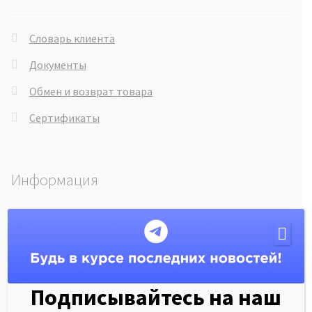
Словарь клиента
Документы
Обмен и возврат товара
Сертификаты
Информация
Гарантия на товары
Об обучающем центре
Рассрочка 0%
Подписывайтесь на наш
Система скидок