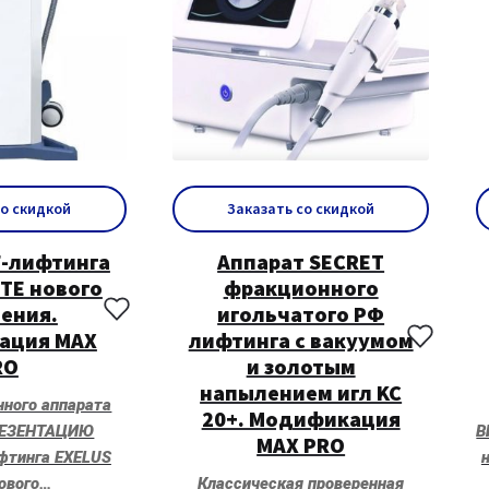
со скидкой
Заказать со скидкой
F-лифтинга
Аппарат SECRET
ITE нового
фракционного
ения.
игольчатого РФ
ация MAX
лифтинга с вакуумом
RO
и золотым
напылением игл KC
нного аппарата
20+. Модификация
РЕЗЕНТАЦИЮ
В
MAX PRO
фтинга EXELUS
нового…
Классическая проверенная