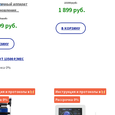
2 599
руб.
гичный аппарат
1 899
руб.
ановления…
99
руб.
99
руб.
В КОРЗИНУ
РЗИНУ
Т 13500 ₽/МЕС
чка 0%
ия и протоколы в
Инструкция и протоколы в
а 0%
Рассрочка 0%