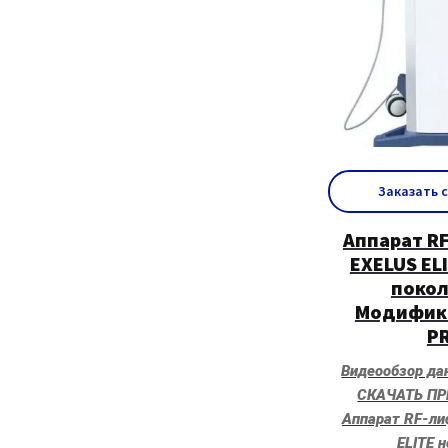
Заказать 
Аппарат R
EXELUS EL
покол
Модифик
P
Видеообзор да
СКАЧАТЬ П
Аппарат RF-ли
ELITE 