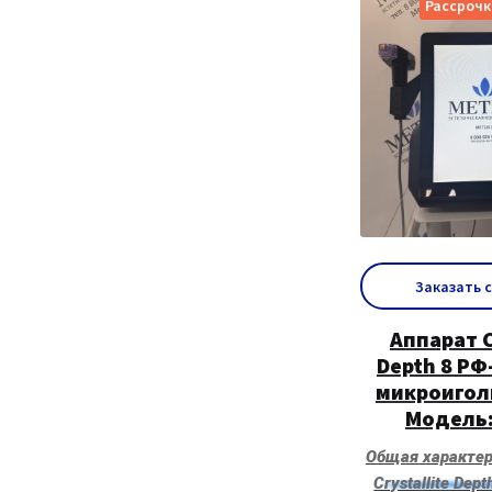
Рассрочк
Заказать 
Аппарат C
Depth 8 РФ
микроигол
Модель:
Общая характер
Crystallite Dep