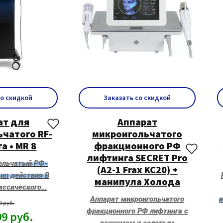
со скидкой
Заказать со скидкой
ат для
Аппарат
чатого RF-
микроигольчатого
а • MR 8
фракционного РФ
лифтинга SECRET Pro
ольчатый РФ-
(A2-1 Frax KC20) +
ип действия В
манипула Холода
лассического…
Аппарат микроигольчатого
99
руб.
фракционного РФ лифтинга с
99
руб.
вакуумом и золотым