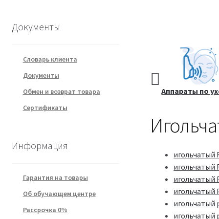
Документы
Словарь клиента
Документы
Курсы
Все товары
Аппараты по ух
Обмен и возврат товара
косметологии.
чистке лиц
Сертификаты
Видеообучение
Игольча
Информация
игольчатый 
игольчатый 
Гарантия на товары
игольчатый 
игольчатый
Об обучающем центре
игольчатый
Рассрочка 0%
игольчатый 