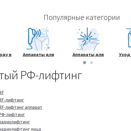
Популярные категории
оду и
Аппараты для
Аппараты для
Уход
а
массажа и
лазерных процедур
к
коррекции фигуры
тый РФ-лифтинг
RF
RF-лифтинг
RF-лифтинг аппарат
 РФ-лифтинг
 радиолифтинг
радиолифтинг лица