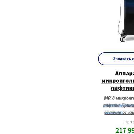
Заказать 
Аппар
микроиголь
лифтинг
MR 8 микроиг
лифтинг Принц
отличие от к
300 9
217 9