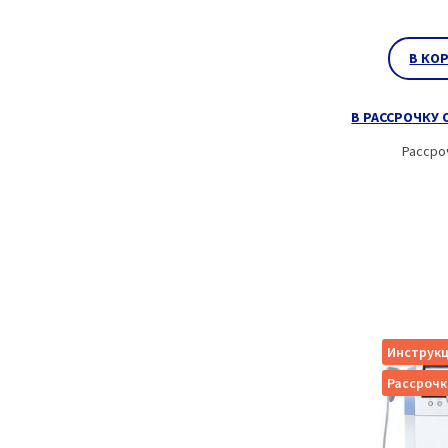
В КО
В РАССРОЧКУ О
Рассро
Инструкц
Рассрочк