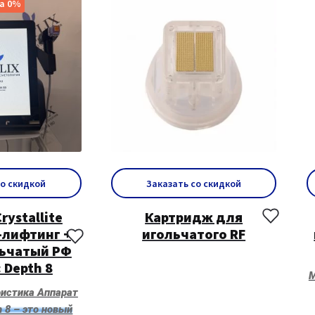
а 0%
со скидкой
Заказать со скидкой
rystallite
Картридж для
-лифтинг +
игольчатого RF
ьчатый РФ
 Depth 8
M
истика Аппарат
th 8 – это новый