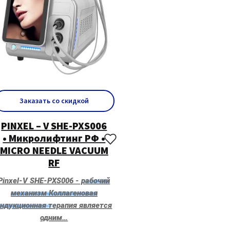
Заказать со скидкой
PINXEL – V SHE-PXS006
• Микролифтинг РФ •
MICRO NEEDLE VACUUM
RF
Pinxel-V SHE-PXS006 - рабочий
механизм Коллагеновая
индукционная терапия является
одним…