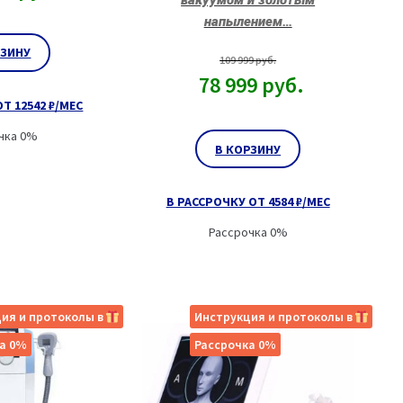
напылением…
РЗИНУ
109 999
руб.
78 999
руб.
Т 12542 ₽/МЕС
чка 0%
В КОРЗИНУ
В РАССРОЧКУ ОТ 4584 ₽/МЕС
Рассрочка 0%
ия и протоколы в
Инструкция и протоколы в
а 0%
Рассрочка 0%