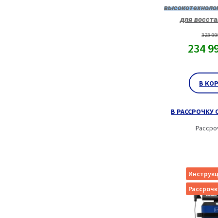
высокотехноло
для восст
323 9
234 9
В КО
В РАССРОЧКУ О
Рассро
Инструкц
Рассрочк