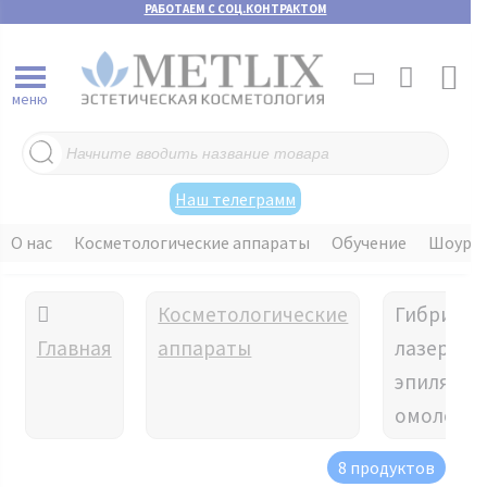
РАБОТАЕМ С СОЦ.КОНТРАКТОМ
меню
Поиск
товаров
Наш телеграмм
О нас
Косметологические аппараты
Обучение
Шоуру
Косметологические
Гибридн
Главная
аппараты
лазер дл
эпиляции
омоложе
8 продуктов