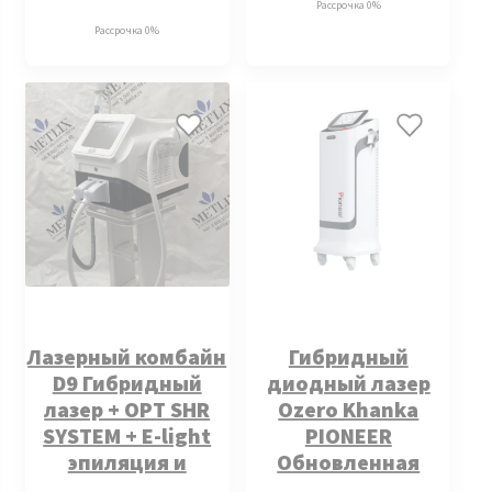
Рассрочка 0%
Рассрочка 0%
Лазерный комбайн
Гибридный
D9 Гибридный
диодный лазер
лазер + ОРТ SНR
Ozero Khanka
SYSТЕМ + Е-light
PIONEER
эпиляция и
Обновленная
омоложение.
модель.