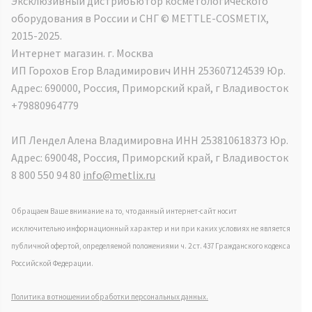
Эксклюзивный дистрибьютор косметологического
оборудования в России и СНГ ©️ METTLE-COSMETIX,
2015-2025.
Интернет магазин. г. Москва
ИП Горохов Егор Владимирович ИНН 253607124539 Юр.
Адрес: 690000, Россия, Приморский край, г Владивосток
+79880964779
ИП Лендел Алена Владимировна ИНН 253810618373 Юр.
Адрес: 690048, Россия, Приморский край, г Владивосток
8 800 550 94 80
info@metlix.ru
Обращаем Ваше внимание на то, что данный интернет-сайт носит
исключительно информационный характер и ни при каких условиях не является
публичной офертой, определяемой положениями ч. 2 ст. 437 Гражданского кодекса
Российской Федерации.
Политика в отношении обработки персональных данных.