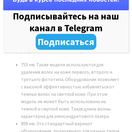
Он имеет различные длины волны. Используется в
Подписывайтесь на наш
самых современных салонах красоты. Обеспечивает
проведение безопасных и эффективных процедур.
канал в Telegram
Борется с разными типами волос.
Подписаться
В зависимости от длины волны гибридный лазер для
эпиляции делится на несколько видов:
755 нм. Такие модели используются для
удаления волос на коже первого, второго и
третьего фототипа. Оборудование позволяет
с высокой эффективностью избавляться от
темных волос на светлой коже. При этом
модель не может быть использована на
темной и смуглой коже. Такая длина волны
характерна для александритового лазера.
808 нм. Это стандартный вариант
оборудования, подходящего для разных типов