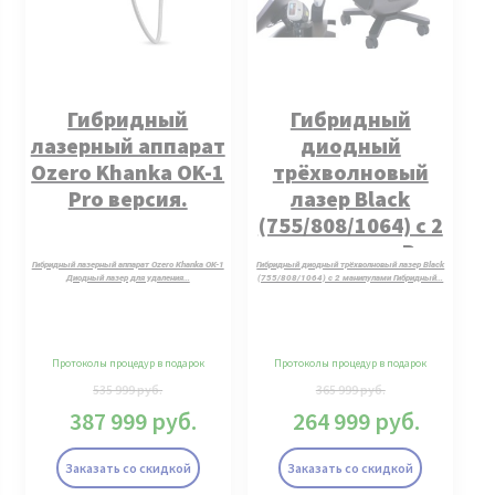
Гибридный
Гибридный
лазерный аппарат
диодный
Ozero Khanka OK-1
трёхволновый
Pro версия.
лазер Black
(755/808/1064) c 2
манипулами Pro
Гибридный лазерный аппарат Ozero Khanka OK-1
Гибридный диодный трёхволновый лазер Black
MAX.
Диодный лазер для удаления…
(755/808/1064) c 2 манипулами Гибридный…
Протоколы процедур в подарок
Протоколы процедур в подарок
535 999
руб.
365 999
руб.
387 999
руб.
264 999
руб.
Заказать со скидкой
Заказать со скидкой