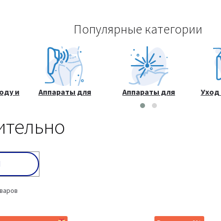
Популярные категории
оду и
Аппараты для
Аппараты для
Уход
а
массажа и
лазерных процедур
к
коррекции фигуры
ительно
оваров