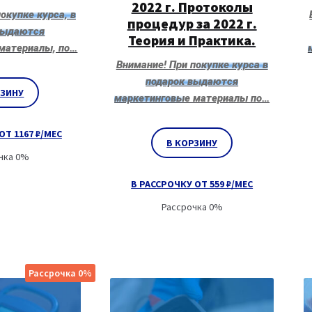
2022 г. Протоколы
окупке курса, в
процедур за 2022 г.
выдаются
Теория и Практика.
материалы, по…
Внимание! При покупке курса в
подарок выдаются
РЗИНУ
маркетинговые материалы по…
ОТ 1167 ₽/МЕС
В КОРЗИНУ
чка 0%
В РАССРОЧКУ ОТ 559 ₽/МЕС
Рассрочка 0%
Рассрочка 0%