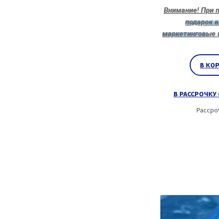
Внимание! При п
подарок 
маркетинговые 
В КО
В РАССРОЧКУ 
Рассро