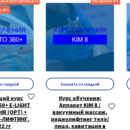
ия и протоколы в
Рассрочка 0%
а 0%
со скидкой
Заказать со скидкой
ий курс
Курс обучения:
0+ E-LIGHT
Аппарат KIM 8 /
HR (OPT) +
вакуумный массаж,
F-ЛИФТИНГ.
радиолифтинг тело/
22 гг
лицо, кавитация в