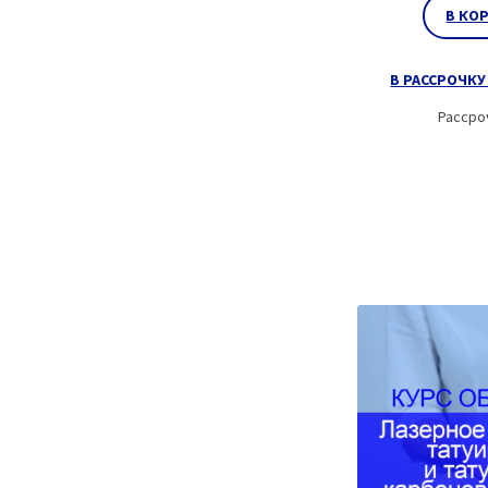
В КО
В РАССРОЧКУ 
Рассро