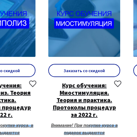
со скидкой
Заказать со скидкой
учения:
Курс обучения:
из. Теория
Миостимуляция.
ктика.
Теория и практика.
 процедур
Протоколы процедур
22 г.
за 2022 г.
окупке курса, в
Внимание! При покупке курса в
выдаются
подарок выдаются