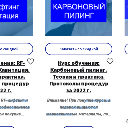
со скидкой
Заказать со скидкой
ения: RF-
Курс обучения:
Кавитация.
Карбоновый пилинг.
практика.
Теория и практика.
 процедур
Протоколы процедур
22 г.
за 2022 г.
 RF-лифтинг и
Внимание! При покупке курса, в
профессионалов
подарок выдаются
ри покупке…
маркетинговые материалы, по…