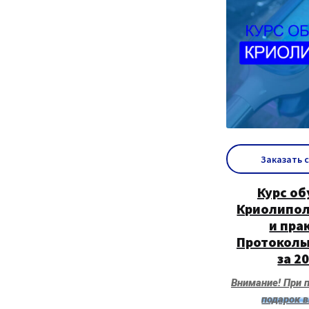
Заказать 
Курс об
Криолипол
и пра
Протоколы
за 20
Внимание! При п
подарок 