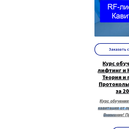
Заказать 
Курс обуч
лифтинг и 
Теория и 
Протоколы
за 20
Курс обучения
кавитация от 
Внимание! П