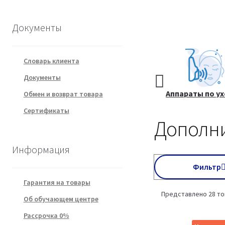
Документы
Словарь клиента
Документы
Курсы
Все товары
Аппараты по ух
Обмен и возврат товара
косметологии.
чистке лиц
Сертификаты
Видеообучение
Дополн
Информация
Фильтр
Гарантия на товары
Представлено 28 т
Об обучающем центре
Рассрочка 0%