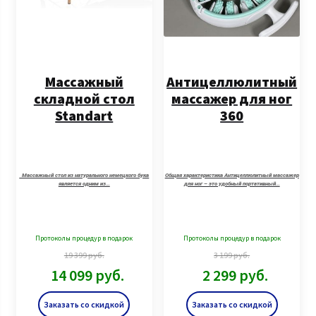
Массажный
Антицеллюлитный
складной стол
массажер для ног
Standart
360
Массажный стол из натурального немецкого бука
Общая характеристика Антицеллюлитный массажер
является одним из…
для ног – это удобный портативный…
Протоколы процедур в подарок
Протоколы процедур в подарок
19 399
руб.
3 199
руб.
14 099
руб.
2 299
руб.
Заказать со скидкой
Заказать со скидкой