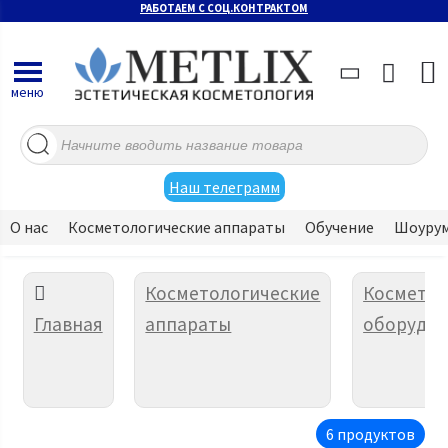
РАБОТАЕМ С СОЦ.КОНТРАКТОМ
меню
Поиск
товаров
Наш телеграмм
О нас
Косметологические аппараты
Обучение
Шоуру
Косметологические
Косметол
Главная
аппараты
оборудов
6 продуктов