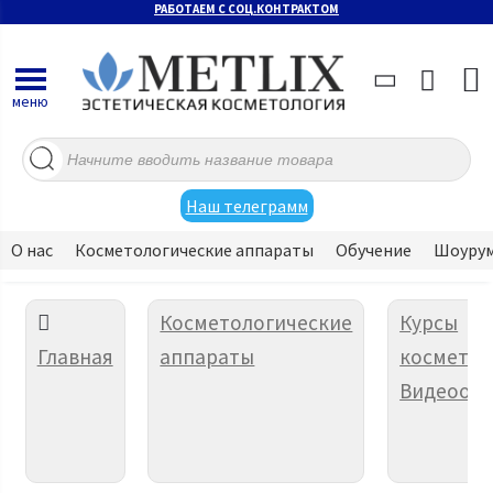
РАБОТАЕМ С СОЦ.КОНТРАКТОМ
меню
Поиск
товаров
Наш телеграмм
О нас
Косметологические аппараты
Обучение
Шоуру
Косметологические
Курсы
Главная
аппараты
косметол
Видеообу