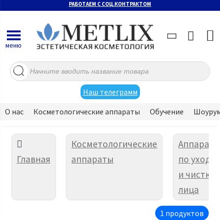
РАБОТАЕМ С СОЦ.КОНТРАКТОМ
меню
Поиск
товаров
Наш телеграмм
О нас
Косметологические аппараты
Обучение
Шоуру
Косметологические
Аппарат
Главная
аппараты
по уходу
и чистке
лица
1 продуктов