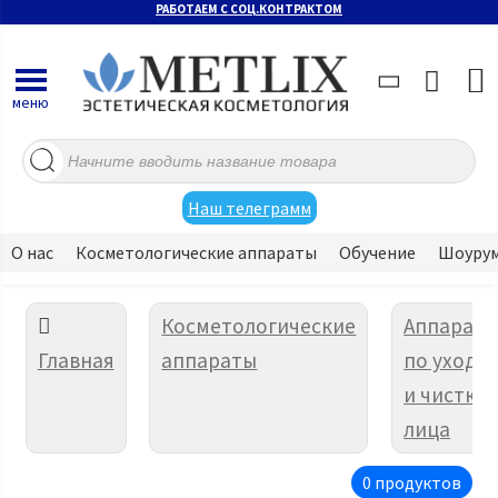
РАБОТАЕМ С СОЦ.КОНТРАКТОМ
меню
Поиск
товаров
Наш телеграмм
О нас
Косметологические аппараты
Обучение
Шоуру
Косметологические
Аппарат
Главная
аппараты
по уходу
и чистке
лица
0 продуктов