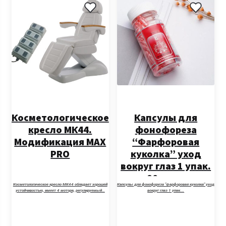
Косметологическое
Капсулы для
кресло МК44.
фонофореза
Модификация MAX
“Фарфоровая
PRO
куколка” уход
вокруг глаз 1 упак.
90 штук
Косметологическое кресло MK44 обладает хорошей
Капсулы для фонофореза "Фарфоровая куколка" уход
устойчивостью, имеет 4 мотора, регулируемый…
вокруг глаз 1 упак.…