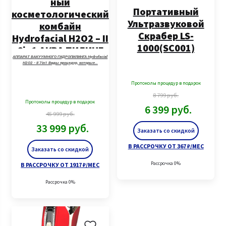
ный
Портативный
косметологический
Ультразвуковой
комбайн
Скрабер LS-
Hydrofacial H2O2 – II
1000(SC001)
6in1 АКВА ПИЛИНГ
АППАРАТ ВАКУУМНОГО ГИДРОПИЛИНГА Hydrofacial
H2O2 - II 7in1 Виды процедур, которые…
Протоколы процедур в подарок
8 799
руб.
Протоколы процедур в подарок
6 399
руб.
45 999
руб.
33 999
руб.
Заказать со скидкой
В РАССРОЧКУ ОТ 367 ₽/МЕС
Заказать со скидкой
Рассрочка 0%
В РАССРОЧКУ ОТ 1917 ₽/МЕС
Рассрочка 0%