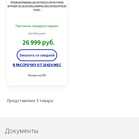
версии исправлены все недочеты предыдущих
моделей, из-за которых аппарат быстро выходил из
строя.
Протоколы процедур в подарок
36 999
руб.
26 999
руб.
Заказать со скидкой
В РАССРОЧКУ ОТ 1542 ₽/МЕС
Рассрочка 0%
Представлено 3 товара
Документы