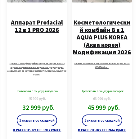
Аппарат Profacial
Косметологически
12 в 1 PRO 2026
й комбайн 8 в 1
AQUA PLUS KOREA
(Аква корея)
Модификация 2026
г.
Целых 12-ть функций по уходу за лицом. В Pro -
ОБЗОР АППАРАТА AQUA PLUS KOREA AQUA PLUS
версии исправлены все недочеты предыдущих
KOREA 8 в…
моделей, из-за которых аппарат быстро выходил из
строя.
Протоколы процедур в подарок
Протоколы процедур в подарок
45 999
руб.
63 999
руб.
32 999
руб.
45 999
руб.
Заказать со скидкой
Заказать со скидкой
В РАССРОЧКУ ОТ 1917 ₽/МЕС
В РАССРОЧКУ ОТ 2667 ₽/МЕС