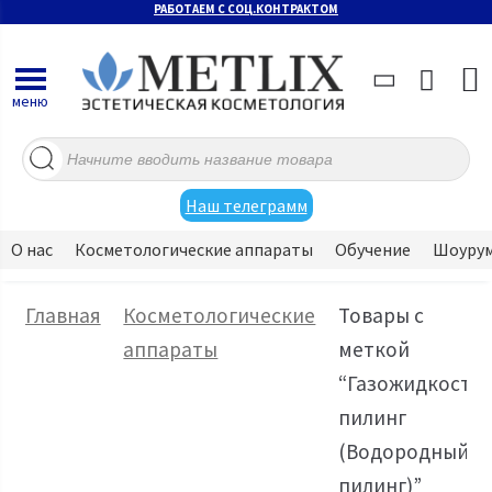
РАБОТАЕМ С СОЦ.КОНТРАКТОМ
меню
Поиск
товаров
Наш телеграмм
О нас
Косметологические аппараты
Обучение
Шоуру
Главная
Косметологические
Товары с
аппараты
меткой
“Газожидкосты
пилинг
(Водородный
пилинг)”