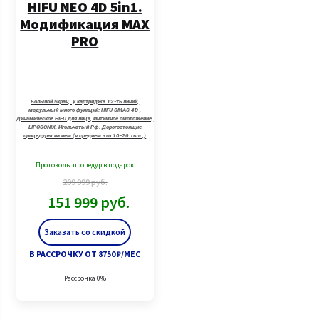
HIFU NEO 4D 5in1.
Модификация MAX
PRO
Большой экран, у картриджа 12-ть линий,
модульный много функций: HIFU SMAS 4D ,
Динамическое HIFU для лица, Интимное омоложение,
LIPOSONIX, Игольчатый РФ. Дорогостоящие
процедуры на нем (в среднем это 10-20 тыс.,)
быстро окупается.
Протоколы процедур в подарок
209 999
руб.
151 999
руб.
Заказать со скидкой
В РАССРОЧКУ ОТ 8750 ₽/МЕС
Рассрочка 0%