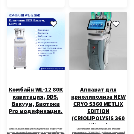
Комбайн WL-12 80К
Аппарат для
кавитация, DDS,
криолиполиза NEW
Вакуум, Биотоки
CRYO S360 METLIX
Pro модификация.
EDITION
(CRIOLIPOLYSIS 360
Ultra+)
Классическая проверенная временем бюджетная
Обновленная версия популярного аппарат
Обновлённая
модель. Отличный массажер для коррекции фигуры.
криолиполиза CRYO S360, добавлен поворотный