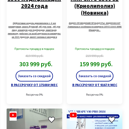
2024 года
(Криолиполиз)
(Новинка)
Эффективна модель криолиполиза с 4-мя
ВИДЕО ПРОВЕДЕНИЯ ПРОЦЕДУРЫ: ВИДЕООБЗОР
манипулами, много функций, рф для тела , рф для
Уникальные особенности аппарата CRYO S360 MINI:
лица, манипула для подбородка, кавитация,
Манипула…
липолазер, работает по всей окружности манипулы
на 360 градусов, имеет сменные насадки в
зависимости от объемов пациента. (МОЖНО ВЗЯТЬ
ТРИ БОЛЬШИЕ МАНИПУЛЫ)
Протоколы процедур в подарок
Протоколы процедур в подарок
419 999
руб.
219 999
руб.
303 999
руб.
159 999
руб.
Заказать со скидкой
Заказать со скидкой
В РАССРОЧКУ ОТ 17500 ₽/МЕС
В РАССРОЧКУ ОТ 9167 ₽/МЕС
Рассрочка 0%
Рассрочка 0%