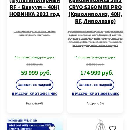
RF + Вакуум + 40К)
CRYO S360 MINI PRO
НОВИНКА 2021 год
(Криолиполиз, 40К,
RF, Липолазер)
С помощью аппарата KIM9 6 в 1 можно
Эффективна настольная версия модели криолиполиза
скорректировать следующие…
с двумя манипулами, много функций, рф для тела ,
рф для лица, манипула для пождбородка, кавитация,
липолазер, работает по всей окружности манипулы
на 360 градусов, имеет сменные насадки в
зависимости от объемов пациента. (МОЖНО ВЗЯТЬ
ДВЕ БОЛЬШИЕ МАНИПУЛЫ)
Протоколы процедур в подарок
Протоколы процедур в подарок
82 999
руб.
241 999
руб.
59 999
руб.
174 999
руб.
Заказать со скидкой
Заказать со скидкой
В РАССРОЧКУ ОТ 3459 ₽/МЕС
В РАССРОЧКУ ОТ 10084 ₽/МЕС
Рассрочка 0%
Рассрочка 0%