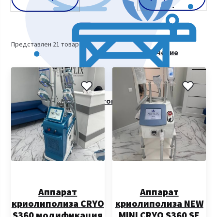
Косметологическое оборудование
Представлен 21 товар
Курсы косметологии. Видеообучение
Все товары
Аппарат
Аппарат
криолиполиза CRYO
криолиполиза NEW
S360 модификация
MINI CRYO S360 SE