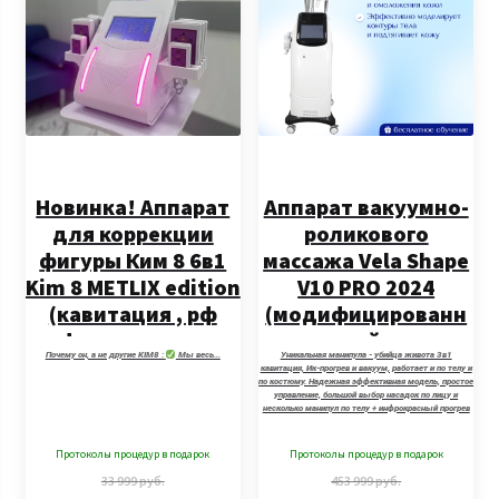
Новинка! Аппарат
Аппарат вакуумно-
для коррекции
роликового
фигуры Ким 8 6в1
массажа Vela Shape
Kim 8 METLIX edition
V10 PRO 2024
(кавитация , рф
(модифицированн
лифтинг по лицу и
ый
Почему он, а не другие KIM8 :
Мы весь…
Уникальная манипула - убийца живота 3в1
телу , вакуум,
кавитация, Ик-прогрев и вакуум, работает и по телу и
по костюму. Надежная эффективная модель, простое
липолазер ,
управление, большой выбор насадок по лицу и
несколько манипул по телу + инфрокрасный прогрев
биполярный рф)
манипул. Аппарат модифицирован с учетом практики
российских косметологов. Исправлены заводские
недостатки, внесены грамотные корректировки в
Протоколы процедур в подарок
Протоколы процедур в подарок
работу манипул.
33 999
руб.
453 999
руб.