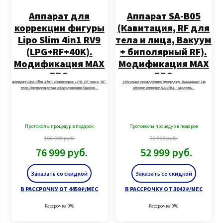
Аппарат для
Аппарат SA-B05
коррекции фигуры
(Кавитация, RF для
Lipo Slim 4in1 RV9
тела и лица, Вакуум
(LPG+RF+40K).
+ биполярный RF).
Модификация MAX
Модификация MAX
PRO
PRO
Аппарат Lipo Slim 4in1: Кавитация, LPG, RF-лицо, RF-
Обучение проведению процедур. Внимание! На
тело Преимущества оборудования Прибор…
обзоре аппарат SA-B04 - модель…
Протоколы процедур в подарок
Протоколы процедур в подарок
106 999
руб.
72 999
руб.
76 999
руб.
52 999
руб.
Заказать со скидкой
Заказать со скидкой
В РАССРОЧКУ ОТ 4459 ₽/МЕС
В РАССРОЧКУ ОТ 3042 ₽/МЕС
Рассрочка 0%
Рассрочка 0%