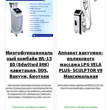
Многофункциональ
Аппарат вакуумно-
ный комбайн WL-15
роликового
8D (8dwltwd 80К)
массажа LPG VELA
кавитация, DDS,
PLUS- SCULPTOR V9
Вакуум, Биотоки
Максимальная
комплектация.
Классическая проверенная временем бюджетная
Видео обзор данного аппарата РАДИОЧАСТОТА (RF)
модель. Отличный массажер для коррекции фигуры.
Процедура радиолифтинга с аппаратом VELA…
Вакуум представлен в трёх вариантах с пластинами
RF. Кавитация 80 Кгц. Вибромассаж. Биофотон с
микротоками + горячий вакуум по лицу и по телу.
Выносной фильтр, работает только по маслу.
Работает в комплексе с другими аппаратами:
термоодеяло, прессотерапию, вакуумно-баночный
Протоколы процедур в подарок
Протоколы процедур в подарок
массаж.