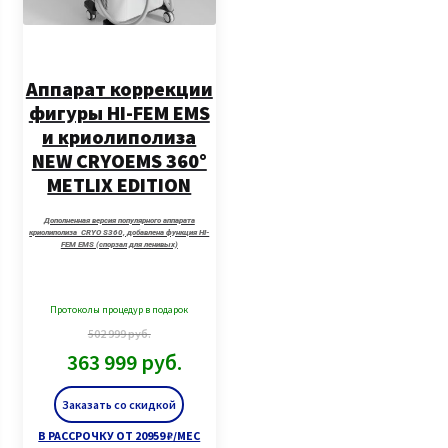
Аппарат коррекции
фигуры HI-FEM EMS
и криолиполиза
NEW CRYOEMS 360°
METLIX EDITION
Дополненная версия популярного аппарата
криолиполиза CRYO S360, добавлена функция HI-
FEM EMS (спорзал для ленивых)
Протоколы процедур в подарок
502 999
руб.
363 999
руб.
Заказать со скидкой
В РАССРОЧКУ ОТ 20959 ₽/МЕС