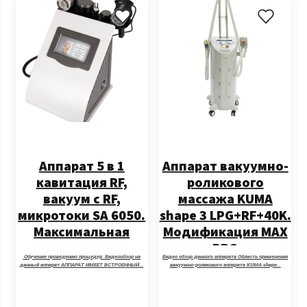
Аппарат 5 в 1
Аппарат вакуумно-
кавитация RF,
роликового
вакуум с RF,
массажа KUMA
микротоки SA 6050.
shape 3 LPG+RF+40K.
Максимальная
Модификация MAX
комплектация.
PRO
Обучение проведению процедур. Видеообзор на
Видео обзор данного аппарата Область применения
данный аппарат АППАРАТ ИМЕЕТ ВСТРОЕННЫЙ…
вакуумно-роликового аппарата KUMA shape…