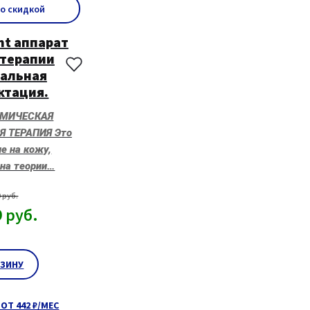
со скидкой
ht аппарат
-терапии
альная
ктация.
МИЧЕСКАЯ
 ТЕРАПИЯ Это
е на кожу,
 на теории…
9
руб.
9
руб.
РЗИНУ
ОТ 442 ₽/МЕС