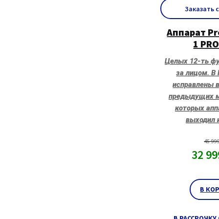
Заказать 
Аппарат Pro
1 PRO
Целых 12-ть фу
за лицом. В 
исправлены 
предыдущих м
которых апп
выходил 
45 99
32 9
В КО
В РАССРОЧКУ 