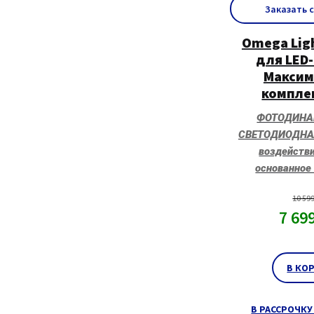
Заказать 
Omega Lig
для LED
Максим
компле
ФОТОДИНА
СВЕТОДИОДНАЯ
воздействи
основанное
10 59
7 69
В КО
В РАССРОЧКУ 