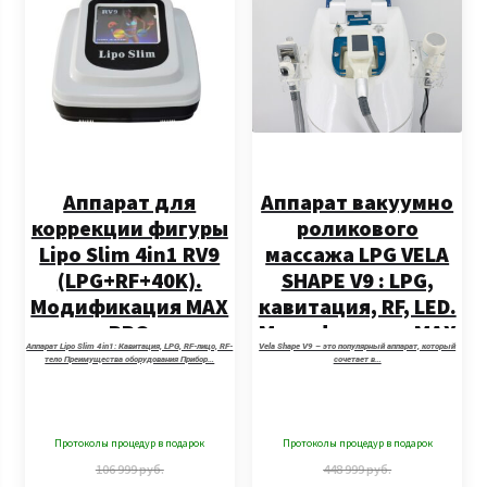
Аппарат для
Аппарат вакуумно
коррекции фигуры
роликового
Lipo Slim 4in1 RV9
массажа LPG VELA
(LPG+RF+40K).
SHAPE V9 : LPG,
Модификация MAX
кавитация, RF, LED.
PRO
Модификация MAX
Аппарат Lipo Slim 4in1: Кавитация, LPG, RF-лицо, RF-
Vela Shape V9 – это популярный аппарат, который
PRO
тело Преимущества оборудования Прибор…
сочетает в…
Протоколы процедур в подарок
Протоколы процедур в подарок
106 999
руб.
448 999
руб.