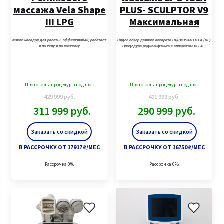
массажа Vela Shape
PLUS- SCULPTOR V9
III LPG
Максимальная
комплектация.
Много насадок для работы, эффективный, работает
Видео обзор данного аппарата РАДИОЧАСТОТА (RF)
и по телу и по костюму
Процедура радиолифтинга с аппаратом VELA…
Протоколы процедур в подарок
Протоколы процедур в подарок
429 999
руб.
401 999
руб.
311 999
руб.
290 999
руб.
Заказать со скидкой
Заказать со скидкой
В РАССРОЧКУ ОТ 17917 ₽/МЕС
В РАССРОЧКУ ОТ 16750 ₽/МЕС
Рассрочка 0%
Рассрочка 0%