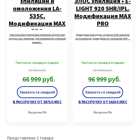
эпиляции и
ЭЛОС эпиляция • E-
омоложения LA-
LIGHT 920 SHR/IPL.
535C.
Модификация MAX
Модификация MAX
PRO
PRO
Классическая проверенная временем бюджетная
Проведение процедуры Функция SHR эпиляции
модель элос эпиляции. Для начинающих отличный
Фотоэпиляция, проводимая по технологии SHR,…
вариант.
Протоколы процедур в подарок
Протоколы процедур в подарок
92 999
руб.
134 999
руб.
66 999
руб.
96 999
руб.
Заказать со скидкой
Заказать со скидкой
В РАССРОЧКУ ОТ 3875 ₽/МЕС
В РАССРОЧКУ ОТ 5625 ₽/МЕС
Рассрочка 0%
Рассрочка 0%
Представлено 2 товара