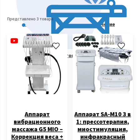
Представлено 3 товара
Курсы косметологии. Видеообучение
Все товары
Аппарат
Аппарат SA-M10 3 в
вибрационного
1: прессотерапия,
массажа G5 MIO –
миостимуляция,
Коррекция веса +
инфракрасный