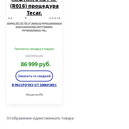
(R016) процедура
Tecar.
Модификация MAX
Аппарат RET RF (R016) является профессиональным
PRO
косметологическим оборудованием,
предназначенным для…
Протоколы процедур в подарок
119 999
руб.
86 999
руб.
Заказать со скидкой
В РАССРОЧКУ ОТ 5000 ₽/МЕС
Рассрочка 0%
Отображение единственного товара