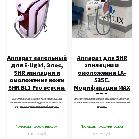
Аппарат напольный
Аппарат для SHR
для E-light, Элос,
эпиляции и
SHR эпиляции и
омоложения LA-
омоложения кожи
535C.
SHR BL1 Pro версия.
Модификация MAX
PRO
ОБЗОР Интернет-магазин профессионального
Классическая проверенная временем бюджетная
косметологического оборудования «METLIX.RU»
модель элос эпиляции. Для начинающих отличный
предлагает купить напольный аппарат…
вариант.
Протоколы процедур в подарок
Протоколы процедур в подарок
110 999
руб.
92 999
руб.