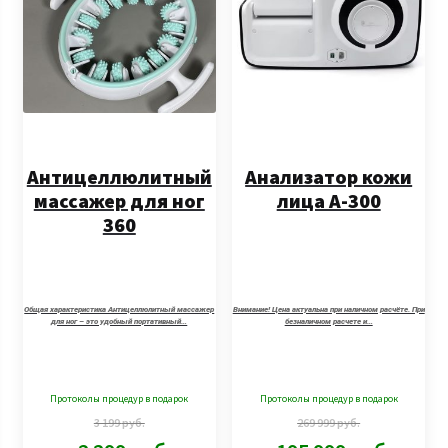
Антицеллюлитный
Анализатор кожи
массажер для ног
лица A-300
360
Общая характеристика Антицеллюлитный массажер
Внимание! Цена актуальна при наличном расчёте. При
для ног – это удобный портативный…
безналичном расчете и…
Протоколы процедур в подарок
Протоколы процедур в подарок
3 199
руб.
269 999
руб.