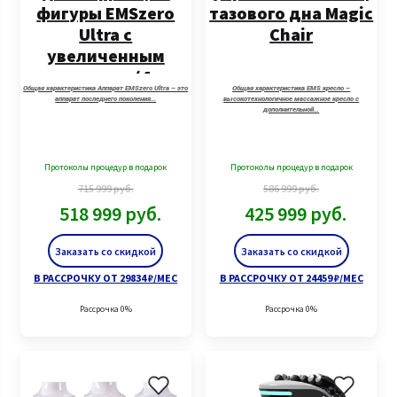
фигуры EMSzero
тазового дна Magic
Ultra с
Chair
увеличенным
экраном (4
Общая характеристика Аппарат EMSzero Ultra – это
Общая характеристика EMS кресло –
манипулы + стул)
аппарат последнего поколения…
высокотехнологичное массажное кресло с
дополнительной…
Протоколы процедур в подарок
Протоколы процедур в подарок
715 999
руб.
586 999
руб.
518 999
руб.
425 999
руб.
Заказать со скидкой
Заказать со скидкой
В РАССРОЧКУ ОТ 29834 ₽/МЕС
В РАССРОЧКУ ОТ 24459 ₽/МЕС
Рассрочка 0%
Рассрочка 0%