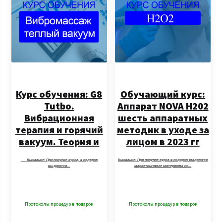
Курс обучения: G8
Обучающий курс:
Tutbo.
Аппарат NOVA H202
Вибрационная
шесть аппаратных
терапия и горячий
методик в уходе за
вакуум. Теория и
лицом в 2023 гг
практика.
Внимание! При покупке курса, в подарок
Внимание! При покупке курса в подарок выдаются
Протоколы
выдаются…
маркетинговые материалы по…
процедур за 2022 г.
Протоколы процедур в подарок
Протоколы процедур в подарок