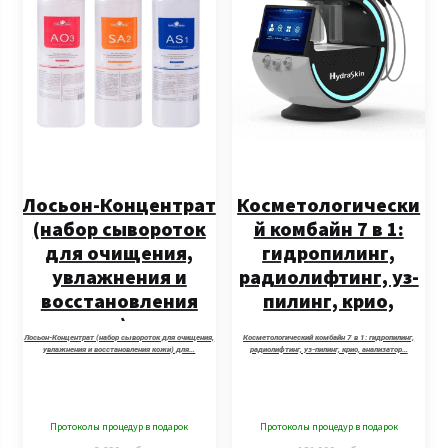
Лосьон-Концентрат
Косметологически
(набор сывороток
й комбайн 7 в 1:
для очищения,
гидропилинг,
увлажнения и
радиолифтинг, уз-
восстановления
пилинг, крио,
кожи) для
анализатор кожи
Лосьон-Концентрат (набор сывороток для очищения,
Косметологический комбайн 7 в 1: гидропилинг,
гидропилинга и
Smart Ice Blue Pro
увлажнения и восстановления кожи) для…
радиолифтинг, уз-пилинг, крио, анализатор…
аквапилинга (набор
SA1+SА2+AO3)
Протоколы процедур в подарок
Протоколы процедур в подарок