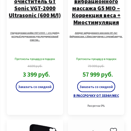
очиститель GT
вибрационного
Sonic VGT-2000
массажа G5 MIO –
Ultrasonic (600 МЛ)
Коррекция веса +
Миостимуляция
Ультразвуковая мойка VGT-2000 — это прибор,
Аппарат вибрационного массажа G5 3в1
который предназначен для предварительной
Вибромассаж + Миостимуляция + горячий вакуум
очистки…
Протоколы процедур в подарок
Протоколы процедур в подарок
4 699
руб.
79 999
руб.
3 399
руб.
57 999
руб.
Заказать со скидкой
Заказать со скидкой
В РАССРОЧКУ ОТ 3334 ₽/МЕС
Рассрочка 0%