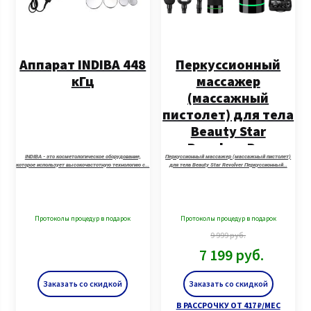
Аппарат INDIBA 448
Перкуссионный
кГц
массажер
(массажный
пистолет) для тела
Beauty Star
Revolver Pro
INDIBA - это косметологическое оборудование,
Перкуссионный массажер (массажный пистолет)
комплектация 2024
которое использует высокочастотную технологию с…
для тела Beauty Star Revolver Перкуссионный…
г
Протоколы процедур в подарок
Протоколы процедур в подарок
9 999
руб.
7 199
руб.
Заказать со скидкой
Заказать со скидкой
В РАССРОЧКУ ОТ 417 ₽/МЕС