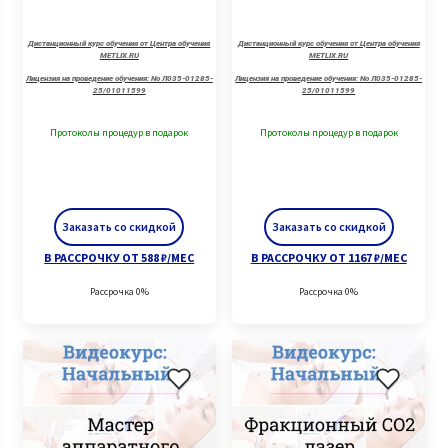
Дистанционный курс обучения от Центра обучения
Дистанционный курс обучения от Центра обучения
METLIX.RU
METLIX.RU
Лицензия на проведение обучения: No Л035-01285-
Лицензия на проведение обучения: No Л035-01285-
25/01011599
25/01011599
Протоколы процедур в подарок
Протоколы процедур в подарок
Заказать со скидкой
Заказать со скидкой
В РАССРОЧКУ ОТ 588 ₽/МЕС
В РАССРОЧКУ ОТ 1167 ₽/МЕС
Рассрочка 0%
Рассрочка 0%