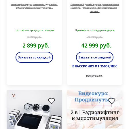
г
Миостимулятор для увеличения груди Breast
Обновлённый дизайн корпуса Дополнительные
Enhancer Красивая и упругая грудь…
манипулы ( Криотерапия, фотохроматерапия +
биотоки…
Протоколы процедур в подарок
Протоколы процедур в подарок
3 999
руб.
59 999
руб.
2 899
руб.
42 999
руб.
Заказать со скидкой
Заказать со скидкой
В РАССРОЧКУ ОТ 2500 ₽/МЕС
Рассрочка 0%