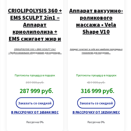
CRIOLIPOLYSIS 360 +
Аппарат вакуумно-
EMS SCULPT 2in1 –
роликового
Аппарат
массажа • Vela
криолиполиза +
Shape V10
EMS сжигает жир и
строит мышцы
CRIOLIPOLYSIS 360 + EMS SCULPT 2in1
Аппарат сочетает в себе все наиболее популярные
- Профессиональное оборудование для коррекции…
технологии для похудения…
Протоколы процедур в подарок
Протоколы процедур в подарок
397 999
руб.
437 999
руб.
287 999
руб.
316 999
руб.
Заказать со скидкой
Заказать со скидкой
В РАССРОЧКУ ОТ 16584 ₽/МЕС
В РАССРОЧКУ ОТ 18250 ₽/МЕС
Рассрочка 0%
Рассрочка 0%