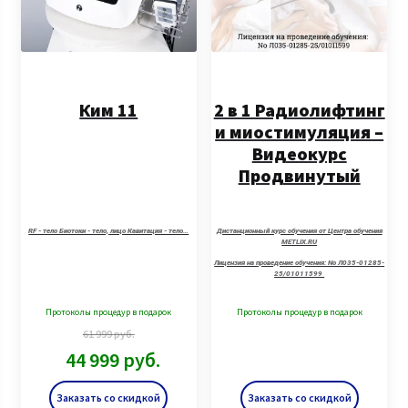
Ким 11
2 в 1 Радиолифтинг
и миостимуляция –
Видеокурс
Продвинутый
RF - тело Биотоки - тело, лицо Кавитация - тело…
Дистанционный курс обучения от Центра обучения
METLIX.RU
Лицензия на проведение обучения: No Л035-01285-
25/01011599
Протоколы процедур в подарок
Протоколы процедур в подарок
61 999
руб.
44 999
руб.
Заказать со скидкой
Заказать со скидкой