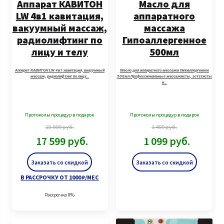
Аппарат КАВИТОН
Масло для
LW 4в1 кавитация,
аппаратного
вакуумный массаж,
массажа
радиолифтинг по
Гипоаллергенное
лицу и телу
500мл
Аппарат КАВИТОН LW 4в1 кавитация, вакуумный
Масло для аппаратного массажа Гипоаллергенное
массаж, радиолифтинг по лицу…
500мл Профессиональные массажисты, эстетисты
и…
Протоколы процедур в подарок
Протоколы процедур в подарок
23 999
руб.
1 499
руб.
17 599
руб.
1 099
руб.
Заказать со скидкой
Заказать со скидкой
В РАССРОЧКУ ОТ 1000 ₽/МЕС
Рассрочка 0%