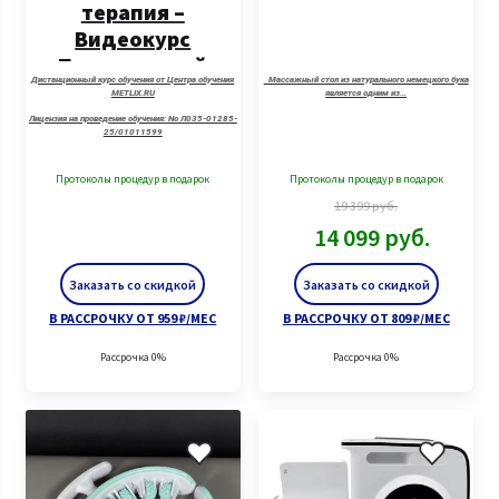
терапия –
Видеокурс
Продвинутый
Дистанционный курс обучения от Центра обучения
Массажный стол из натурального немецкого бука
METLIX.RU
является одним из…
Лицензия на проведение обучения: No Л035-01285-
25/01011599
Протоколы процедур в подарок
Протоколы процедур в подарок
19 399
руб.
14 099
руб.
Заказать со скидкой
Заказать со скидкой
В РАССРОЧКУ ОТ 959 ₽/МЕС
В РАССРОЧКУ ОТ 809 ₽/МЕС
Рассрочка 0%
Рассрочка 0%