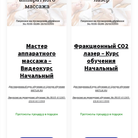
Мастер
Фракционный CO2
аппаратного
лазер – Курс
массажа –
обучения
Видеокурс
Начальный
Начальный
Дистанционный курс обучения от Центра обучения
Дистанционный курс обучения от Центра обучения
METLIX.RU
METLIX.RU
Лицензия на проведение обучения: No Л035-01285-
Лицензия на проведение обучения: No Л035-01285-
25/01011599
25/01011599
Протоколы процедур в подарок
Протоколы процедур в подарок