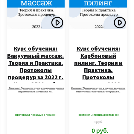
Курс обучения:
Курс обучения:
Вакуумный массаж.
Карбоновый
Теория и Практика.
пилинг. Теория и
Протоколы
Практика.
процедур за 2022 г.
Протоколы
Цена: 3500 руб.
процедур за 2022 г.
Внимание! При покупке курса, в подарок выдаются
Внимание! При покупке курса в подарок выдаются
Цена: 5000 руб.
маркетинговые материалы, по…
маркетинговые материалы по продаже…
Протоколы процедур в подарок
Протоколы процедур в подарок
0
руб.
0
руб.