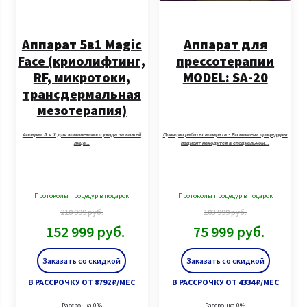
Аппарат 5в1 Magic
Аппарат для
Face (криолифтинг,
прессотерапии
RF, микротоки,
MODEL: SA-20
трансдермальная
мезотерапия)
Аппарат 5 в 1 для комплексного ухода за кожей
Принцип работы аппарата:• Во момент процедуры
лица…
пациент находится в специальном…
Протоколы процедур в подарок
Протоколы процедур в подарок
210 999
руб.
103 999
руб.
152 999
руб.
75 999
руб.
Заказать со скидкой
Заказать со скидкой
В РАССРОЧКУ ОТ 8792 ₽/МЕС
В РАССРОЧКУ ОТ 4334 ₽/МЕС
Рассрочка 0%
Рассрочка 0%