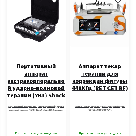
Портативный
Аппарат текар
аппарат
терапии для
экстракорпорально
коррекции фигуры
й ударно-волновой
448КГц (RET CET RF)
терапии (УВТ) Shock
Wave ED
Портативный аппарат экстракорпоральной ударно-
Аппарат текар терапии для коррекции фигуры
волновой терапии (УВТ) Shock Wave ED Аппарат…
448КГц (RET CET RF)…
Протоколы процедур в подарок
Протоколы процедур в подарок