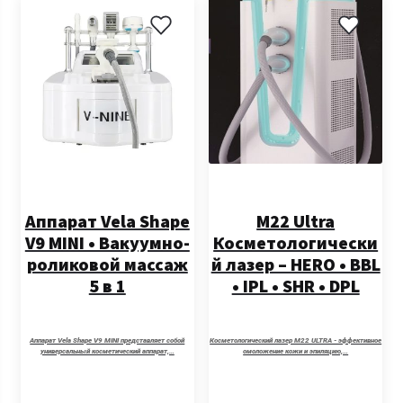
Аппарат Vela Shape
M22 Ultra
V9 MINI • Вакуумно-
Косметологически
роликовой массаж
й лазер – HERO • BBL
5 в 1
• IPL • SHR • DPL
Аппарат Vela Shape V9 MINI представляет собой
Косметологический лазер M22 ULTRA - эффективное
универсальный косметический аппарат,…
омоложение кожи и эпиляцию,…