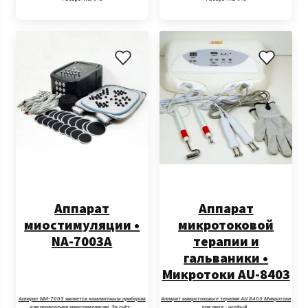
Аппарат
Аппарат
миостимуляции •
микротоковой
NA-7003A
терапии и
гальваники •
Микротоки AU-8403
Аппарат NM-7003 является компактным прибором
Аппарат микротоковые терапии AU 8403 Микротоки
для проведения миостимуляции. За счёт…
для лица - особый…