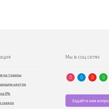
ация
Мы в соц сетях
ия на товары
instagram
telegram
youtube
what
чающем центре
чка 0%
Задайте нам вопро
а скидок