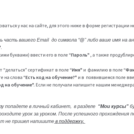
ваться у нас на сайте, для этого ниже в форме регистрации 
 часть вашего Email до символа “@" либо ваше имя на а
"
.
ими буквами) ввести его в поле
“Пароль"
, а также продублир
ет “делаться" сертификат в поле
“Имя"
и фамилию в поле
“Фа
те на слова
“Есть код на обучение?"
и в появившемся поле вве
д на обучение".
Если не получали напишите нашим менеджера
зу попадете в личный кабинет, в разделе
“Мои курсы"
бу
 проходите урок за уроком. После успешного прохождения
ат не пришел напишите
в поддержку.