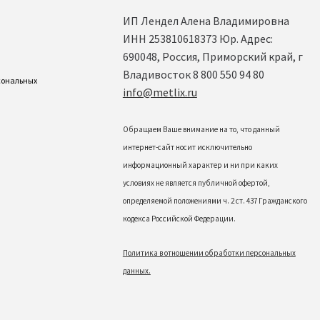
ИП Лендел Алена Владимировна
ИНН 253810618373 Юр. Адрес:
690048, Россия, Приморский край, г
Владивосток 8 800 550 94 80
рсональных
info@metlix.ru
Обращаем Ваше внимание на то, что данный
интернет-сайт носит исключительно
информационный характер и ни при каких
условиях не является публичной офертой,
определяемой положениями ч. 2 ст. 437 Гражданского
кодекса Российской Федерации.
Политика в отношении обработки персональных
данных.