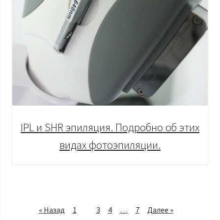
IPL и SHR эпиляция. Подробно об этих
видах фотоэпиляции.
« Назад
1
2
3
4
…
7
Далее »