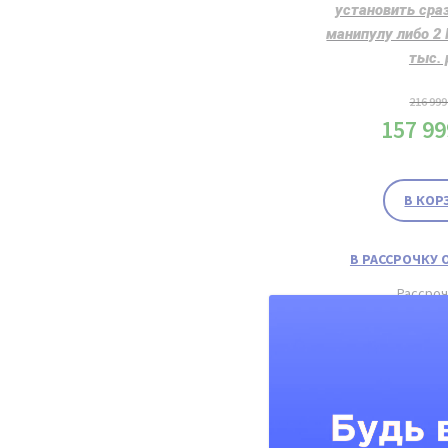
установить сраз
манипулу либо 2 
тыс. 
216 99
157 9
В КОР
В РАССРОЧКУ О
Рассро
Инструкци
Рассрочк