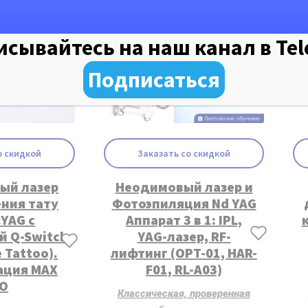
сывайтесь на наш канал в Te
Подписаться
о скидкой
Заказать со скидкой
ый лазер
Неодимовый лазер и
ния тату
Фотоэпиляция Nd YAG
:YAG с
Аппарат 3 в 1: IPL,
й Q-Switch
YAG-лазер, RF-
 Tattoo).
лифтинг (OPT-01, HAR-
ция MAX
F01, RL-A03)
O
Классическая, проверенная