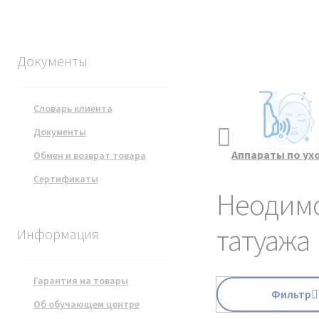
Документы
Словарь клиента
Документы
Курсы
Все товары
Аппараты по ух
Обмен и возврат товара
косметологии.
чистке лиц
Сертификаты
Видеообучение
Неодимо
татуажа
Информация
Гарантия на товары
Фильтр
Об обучающем центре