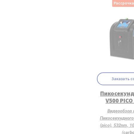
Рассрочк
Заказать с
Пикосекунд
V500 PICO
Видеообзор 
Пикосекундного
(pico), 532nm, 
(carb