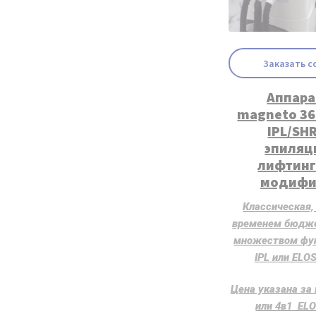
Заказать с
Аппарат
magneto 36
IPL/SH
эпиляци
лифтинг
модифи
Классическая,
временем бюдже
множеством фун
IPL или ELO
Цена указана за 
или 4в1 EL