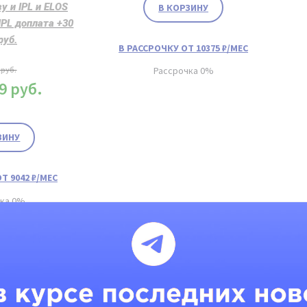
у и IPL и ELOS
В КОРЗИНУ
IPL доплата +30
руб.
В РАССРОЧКУ ОТ 10375 ₽/МЕС
9
руб.
Рассрочка 0%
99
руб.
ЗИНУ
Т 9042 ₽/МЕС
чка 0%
я и протоколы в
Инструкция и протоколы в
а 0%
Рассрочка 0%