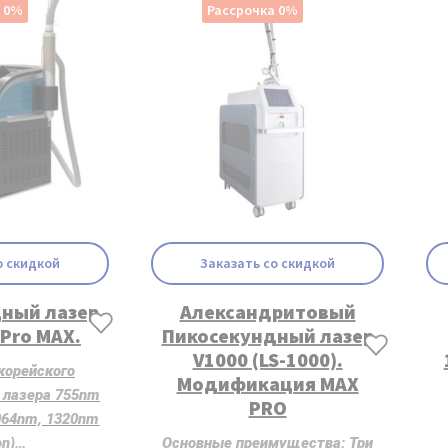
а 0%
Рассрочка 0%
о скидкой
Заказать со скидкой
ный лазер
Александритовый
 Pro MAX.
Пикосекундный лазер
V1000 (LS-1000).
корейского
Модификация MAX
 лазера 755nm
PRO
1064nm, 1320nm
on)…
Основные преимущества: Три