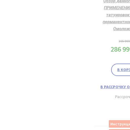
Обзор данно
ПРИМЕНЕНИЕ
татуировок
перманентно
Омолож
395 99
286 9
В КОР
В РАССРОЧКУ О
Рассро
Инструкци