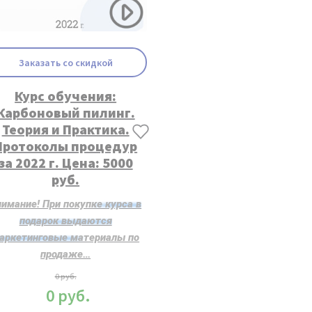
Заказать со скидкой
Курс обучения:
Карбоновый пилинг.
Теория и Практика.
Протоколы процедур
за 2022 г. Цена: 5000
руб.
нимание! При покупке курса в
подарок выдаются
аркетинговые материалы по
продаже…
0
руб.
0
руб.