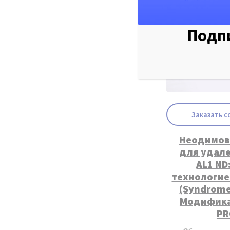
Подпи
Заказать с
Неодимов
для удале
AL1 ND
технологие
(Syndrome
Модифика
PR