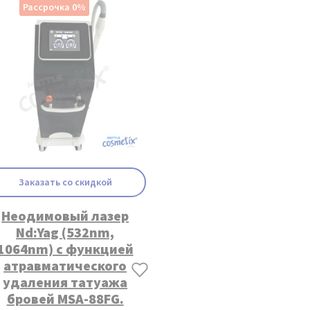
Рассрочка 0%
Заказать со скидкой
Неодимовый лазер
Nd:Yag (532nm,
1064nm) с функцией
атравматического
удаления татуажа
бровей MSA-88FG.