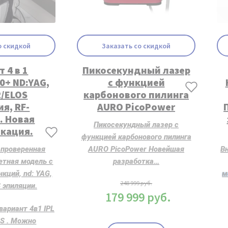
о скидкой
Заказать со скидкой
 4 в 1
Пикосекундный лазер
0+ ND:YAG,
с функцией
R/ELOS
карбонового пилинга
я, RF-
AURO PicoPower
. Новая
Пикосекундный лазер с
кация.
функцией карбонового пилинга
 проверенная
AURO PicoPower Новейшая
В
тная модель с
разработка…
кций, nd: YAG,
м
248 999
руб.
S эпиляции.
179 999
руб.
вариант 4в1 IPL
OS . Можно