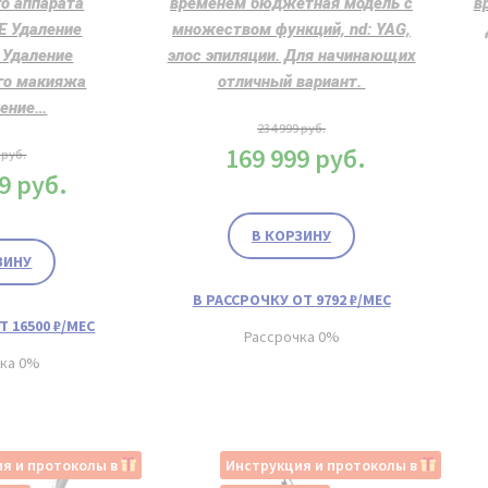
го аппарата
временем бюджетная модель с
в
 Удаление
множеством функций, nd: YAG,
 Удаление
элос эпиляции. Для начинающих
го макияжа
отличный вариант.
ение…
234 999
руб.
169 999
руб.
9
руб.
99
руб.
В КОРЗИНУ
ЗИНУ
В РАССРОЧКУ ОТ 9792 ₽/МЕС
Т 16500 ₽/МЕС
Рассрочка 0%
чка 0%
я и протоколы в
Инструкция и протоколы в