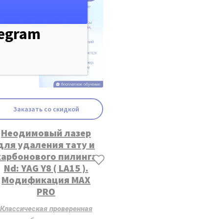
legram
Заказать со скидкой
Неодимовый лазер
для удаления тату и
карбонового пилинга
Nd: YAG Y8 ( LA15 ).
Модификация MAX
PRO
Классическая проверенная