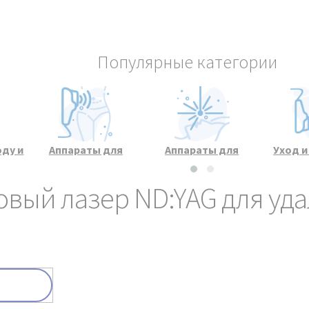
Популярные категории
оду и
Аппараты для
Аппараты для
Уход 
а
массажа и
лазерных процедур
кож
коррекции фигуры
вый лазер ND:YAG для уда