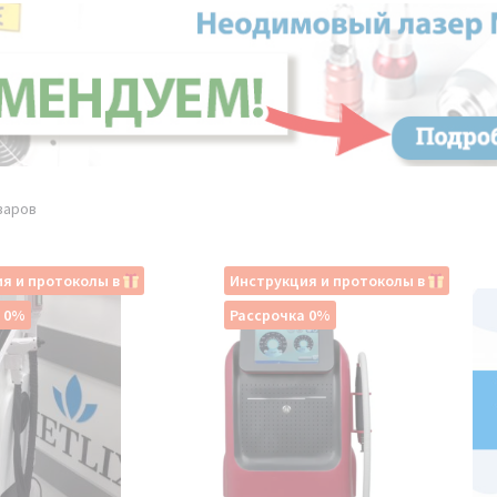
варов
я и протоколы в
Инструкция и протоколы в
а 0%
Рассрочка 0%