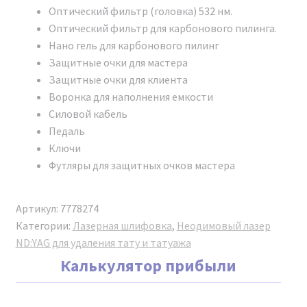
Надежная упаковка.
Оптический фильтр (головка) 532 нм.
Оптический фильтр для карбонового пилинга.
ОПИСАНИЕ
Нано гель для карбонового пилинг
Защитные очки для мастера
Защитные очки для клиента
Воронка для наполнения емкости
Силовой кабель
Педаль
Ключи
Футляры для защитных очков мастера
Артикул:
7778274
Категории:
Лазерная шлифовка
,
Неодимовый лазер
ND:YAG для удаления тату и татуажа
Калькулятор прибыли