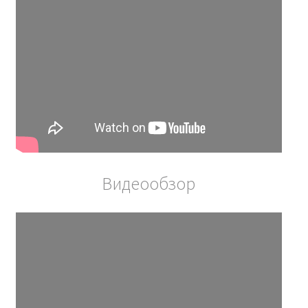
модели.
Для легкой проверки аутентичности аппарата можно
воспользоваться функцией NFC-чипа,
расположенного обычно над экраном устройства.
Достаточно приложить свой телефон к этому чипу.
Если аппарат является оригинальным, на экране
смартфона появится зеленая галочка, что будет
свидетельствовать об его подлинности и
соответствии заявленным характеристикам.
Видеообзор