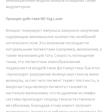
инновационные модели лазеров оснащены таким
модулятором.
Принцип действия ND Yag Laser
Аппарат генерирует импульсы лазерного излучения,
содержащие минимальное количество колебаний
оптического поля. Это излучение поглощается
натуральными пигментами (например, меланином), а
также чернилами для тату. Скорость поглощения
такая, что пигментные новообразования
подвергаются воздействию фотоакустики. Как итог
-происходит разрушение молекул акустики на мини-
молекулы, за счет чего пигмент теряет плотность, а
микрочастицы молекул пигмента становятся
настолько маленькими, что их удаление из лимфа-
системы происходит посредством естественного
Наши сертификаты и документы
метаболизма. Благодаря этому клиент получает
возможность полностью избавиться от пигмента. На