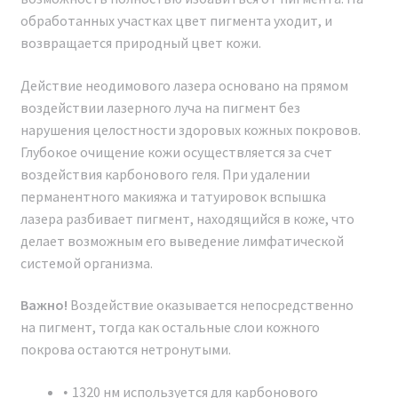
ОБУЧЕНИЕ РАБОТЕ НА
обработанных участках цвет пигмента уходит, и
АППАРАТЕ Неодимовый
возвращается природный цвет кожи.
лазер для удаления тату и
Действие неодимового лазера основано на прямом
карбонового пилинга Nd:
воздействии лазерного луча на пигмент без
нарушения целостности здоровых кожных покровов.
YAG Y8 ( LA15 ) Новинка 2024
Глубокое очищение кожи осуществляется за счет
г.
воздействия карбонового геля. При удалении
перманентного макияжа и татуировок вспышка
При приобретении аппарата мы предоставляем
лазера разбивает пигмент, находящийся в коже, что
техническое обучение. Это позволит вам освоить
делает возможным его выведение лимфатической
работу с аппаратом и сразу же приступить к
системой организма.
оказанию косметологических услуг.
Важно!
Воздействие оказывается непосредственно
на пигмент, тогда как остальные слои кожного
покрова остаются нетронутыми.
1320 нм используется для карбонового
•