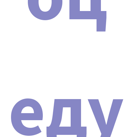
посредников, предоставляя гарантию и сервисное
обслуживание на всем протяжении гарантийного
срока и после него.
Каждый владелец аппарата Неодимовый лазер для
удаления тату и карбонового пилинга Nd: YAG Y8 (
LA15 ) Новинка 2024 г. получает полный пакет
документов. В штате компании работают
профессиональные консультанты, врачи-
еду
косметологи, готовые предоставить
профессиональную консультацию до и после
покупки, а также полное информационное и
консультационное сопровождение.