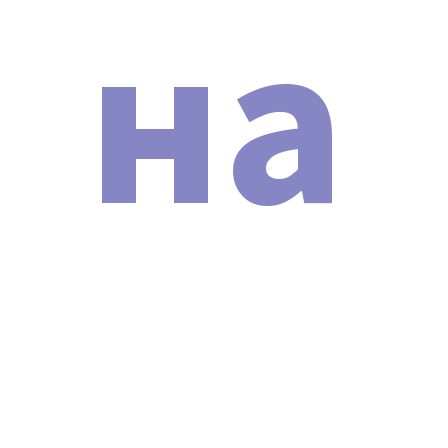
на
воспользоваться функцией NFC-чипа,
расположенного обычно над экраном устройства.
Достаточно приложить свой телефон к этому чипу.
Если аппарат является оригинальным, на экране
смартфона появится зеленая галочка, что будет
свидетельствовать об его подлинности и
соответствии заявленным характеристикам.