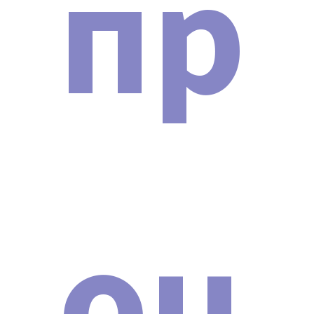
пр
Мы официальный представитель
завода по производству
косметологических аппаратов
Неодимовый лазер для удаления
тату и карбонового пилинга Nd:
оц
YAG Y8 ( LA15 ) Новинка 2024 г.
Мы являемся официальным представителем завода,
производящего косметологические аппараты на
территории Российской Федерации. Наша компания
осуществляет прямые поставки с завода без