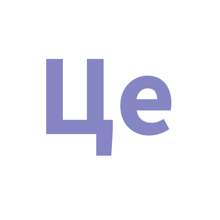
Внимание! Остерегайтесь
Це
подделок!
Из-за популярности многофункционального
аппарата Неодимовый лазер для удаления тату и
карбонового пилинга Nd: YAG Y8 ( LA15 ) Новинка 2024
г. на рынке появилось значительное количество
подделок. Несмотря на схожий внешний вид с
оригиналом, эти поддельные косметологические
аппараты не обладают заявленными
характеристиками. Чтобы избежать разочарования и
получить качественное устройство, рекомендуем
покупать только проверенные оригинальные
модели.
Для легкой проверки аутентичности аппарата можно