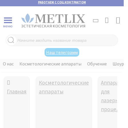
РАБОТАЕМ С СОЦ.КОНТРАКТОМ
меню
Поиск
товаров
Наш телеграмм
О нас
Косметологические аппараты
Обучение
Шоуру
Косметологические
Аппараты
Главная
аппараты
для
лазерных
процедур