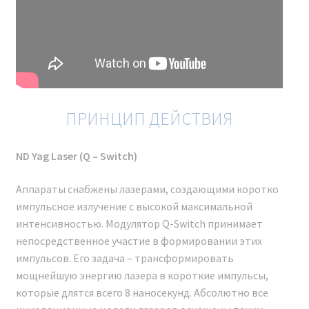
территории Российской Федерации. Наша компания
осуществляет прямые поставки с завода без
посредников, предоставляя гарантию и сервисное
обслуживание на всем протяжении гарантийного
срока и после него.
Каждый владелец аппарата Неодимовый лазер для
ПРИНЦИП ДЕЙСТВИЯ
удаления тату и карбонового пилинга Nd: YAG Y8 (
LA15 ) Новинка 2024 г. получает полный пакет
ND Yag Laser (Q – Switch)
документов. Предоставляется удаленное обучение и
консультация по всей Российской Федерации. В
Аппараты снабжены лазерами, создающими коротко
штате компании работают профессиональные
импульсное излучение с высокой максимальной
консультанты, врачи-косметологи, готовые
интенсивностью. Модулятор Q-Switch принимает
предоставить профессиональную консультацию до
непосредственное участие в формировании этих
и после покупки, а также полное информационное и
импульсов. Его задача – трансформировать
консультационное сопровождение.
мощнейшую энергию лазера в короткие импульсы,
которые длятся всего 8 наносекунд. Абсолютно все