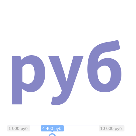
карбонового пилинга Nd:
YAG Y8 ( LA15 ) Новинка 2024
руб
г.
При приобретении аппарата мы предоставляем
инструкцию и протоколы на русском языке (с
выдачей сертификата). Это позволит вам освоить
работу с аппаратом и сразу же приступить к
оказанию косметологических услуг.
1 000 руб.
4 400 руб.
10 000 руб.