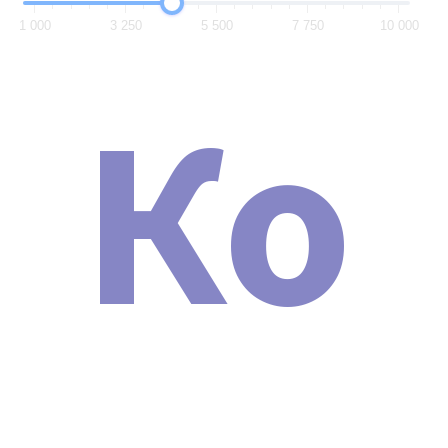
1 000
3 250
5 500
7 750
10 000
Ко
Сертификат о допуске
ДОКУМЕНТЫ
При покупке аппарата Неодимовый лазер для
удаления тату и карбонового пилинга Nd: YAG Y8 (
LA15 ) Новинка 2024 г. вы получите документы в двух