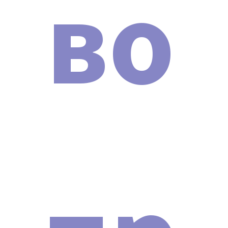
во
экзамена).
Технический паспорт устройства.
Инструкция.
Подробнее о сертификатах и о том, зачем нужно
проверять их на оригинальность, вы можете
почитать в нашей статье:
НАЖМИТЕ ДЛЯ ПРОСМОТРА
СТАТЬИ
.
ПОЧЕМУ МЫ
Гарантия лучшей цены.
Гарантия на товар и доставку.
Техническая поддержка 24/7.
Инструкция и протоколы на русском языке
Защита от подделок.
Рассрочка 0%.
Надежная упаковка.