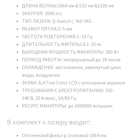
Новинка 2024 г..
ДЛИНА ВОЛНЫ:1064 нм & 532 нм &1320 нм
Диплом о прохождении обучения на аппарате
ЭНЕРГИЯ: 2000 mJ
(выдается после успешной сдачи экзамена).
ТИП ЛАЗЕРА: Q‑Switch / Nd: YAG
Технический паспорт устройства.
РАЗМЕР ПЯТНА:2–5 мм
Инструкция.
ЧАСТОТА ПОВТОРЕНИЯ:1–10 Гц
ДЛИТЕЛЬНОСТЬ ИМПУЛЬСА:1-10 нс
Подробнее о сертификатах и о том, зачем нужно
ВЫХОДНАЯ МОЩНОСТЬ МАНИПУЛЫ: 300 Вт
проверять их на оригинальность, вы можете
ПЕРИОД РАБОТЫ: неп­ре­рыв­ный до 18 ча­сов
почитать в нашей статье:
НАЖМИТЕ ДЛЯ ПРОСМОТРА
ОХЛАЖДЕНИЕ: ав­то­ном­ное, зам­кну­тый цикл
СТАТЬИ
.
во­ды, воз­душное
ПОЧЕМУ МЫ
ЭКРАН: 8,4 True Color LCD с сен­сорным эк­ра­ном
ТРЕБОВАНИЯ К ЭЛЕКТРОПИТАНИЮ: 100-
Гарантия лучшей цены.
240 В, 20 А макс., 50/60 Гц
Гарантия на товар и доставку.
РЕСУРС МАНИПУЛЫ: до 1000000 вспышек
Техническая поддержка 24/7.
Инструкция и протоколы на русском языке.
В комплект к лазеру входит:
Защита от подделок.
Рассрочка 0%.
Оптический фильтр (головка) 1064 нм.