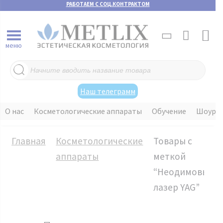
РАБОТАЕМ С СОЦ.КОНТРАКТОМ
меню
Поиск
товаров
Наш телеграмм
О нас
Косметологические аппараты
Обучение
Шоуру
Главная
Косметологические
Товары с
аппараты
меткой
“Неодимовый
лазер YAG”