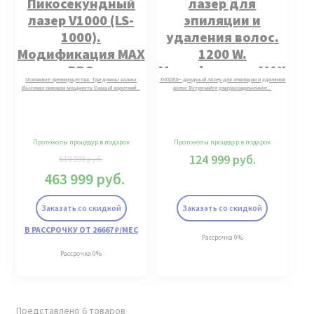
Пикосекундный
лазер для
лазер V1000 (LS-
эпиляции и
1000).
удаления волос.
Модификация MAX
1200 W.
PRO
Модификация MAX
Основные преимущества: Три длины волны
DIODEX– диодный лазер для эпиляции и удаления
PRO
Высокая пиковая мощность Самый короткий…
волос Встречайте ультрасовременное…
Протоколы процедур в подарок
Протоколы процедур в подарок
124 999
руб.
639 999
руб.
463 999
руб.
Заказать со скидкой
Заказать со скидкой
В РАССРОЧКУ ОТ 26667 ₽/МЕС
Рассрочка 0%
Рассрочка 0%
Представлено 6 товаров