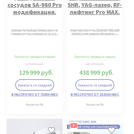
сосудов SA-980 Pro
SHR, YAG-лазер, RF-
модификация.
лифтинг Pro MAX.
Описание Диодный васкулярный лазер для
Проведение процедуры ПРИНЦИП ДЕЙСТВИЯ
удаления сосудов с криомолотом RL-S10…
АППАРАТА SHR эпиляция SHR эпиляция –…
Протоколы процедур в подарок
Протоколы процедур в подарок
179 999
руб.
605 999
руб.
129 999
руб.
438 999
руб.
Заказать со скидкой
Заказать со скидкой
В РАССРОЧКУ ОТ 7500 ₽/МЕС
В РАССРОЧКУ ОТ 25250 ₽/МЕС
Рассрочка 0%
Рассрочка 0%