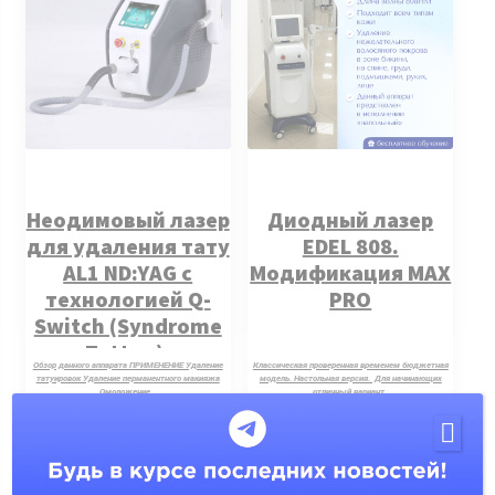
Неодимовый лазер
Диодный лазер
для удаления тату
EDEL 808.
AL1 ND:YAG с
Модификация MAX
технологией Q-
PRO
Switch (Syndrome
Tattoo).
Обзор данного аппарата ПРИМЕНЕНИЕ Удаление
Классическая проверенная временем бюджетная
Модификация MAX
татуировок Удаление перманентного макияжа
модель. Настольная версия. Для начинающих
Омоложение…
отличный вариант.
PRO
Протоколы процедур в подарок
Протоколы процедур в подарок
395 999
руб.
420 999
руб.