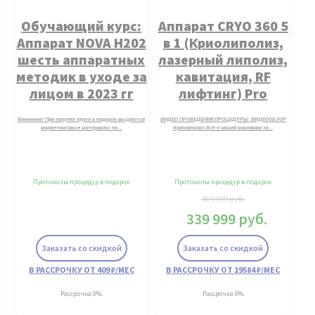
Обучающий курс:
Аппарат CRYO 360 5
Аппарат NOVA H202
в 1 (Криолиполиз,
шесть аппаратных
лазерный липолиз,
методик в уходе за
кавитация, RF
лицом в 2023 гг
лифтинг) Pro
комплектация.
Внимание! При покупке курса в подарок выдаются
ВИДЕО ПРОВЕДЕНИЯ ПРОЦЕДУРЫ: ВИДЕООБЗОР
маркетинговые материалы по…
Криолиполиз Всё о нашей компании за…
Протоколы процедур в подарок
Протоколы процедур в подарок
469 999
руб.
339 999
руб.
Заказать со скидкой
Заказать со скидкой
В РАССРОЧКУ ОТ 409 ₽/МЕС
В РАССРОЧКУ ОТ 19584 ₽/МЕС
Рассрочка 0%
Рассрочка 0%