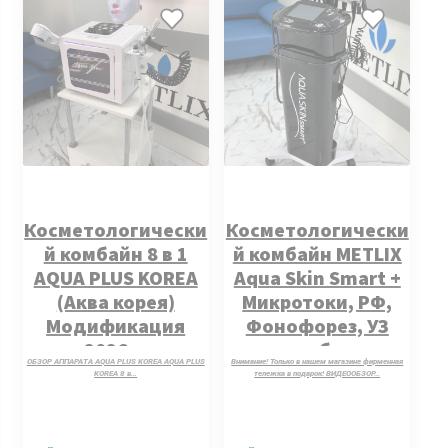
Косметологически
Косметологически
й комбайн 8 в 1
й комбайн METLIX
AQUA PLUS KOREA
Aqua Skin Smart +
(Аква корея)
Микротоки, РФ,
Модификация
Фонофорез, УЗ
2026 г.
скрабер,
ОБЗОР АППАРАТА AQUA PLUS KOREA AQUA PLUS
Внимание! Только в нашем магазине фирменная
Электропорация,
KOREA 8 в…
тележка в подарок! ВИДЕООБЗОР…
Криотерапия.
Модификация MAX
PRO