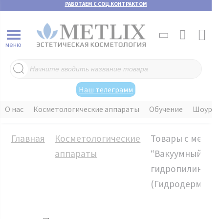
РАБОТАЕМ С СОЦ.КОНТРАКТОМ
меню
Поиск
товаров
Наш телеграмм
О нас
Косметологические аппараты
Обучение
Шоуру
Главная
Косметологические
Товары с метко
аппараты
“Вакуумный
гидропилинг
(Гидродермабр