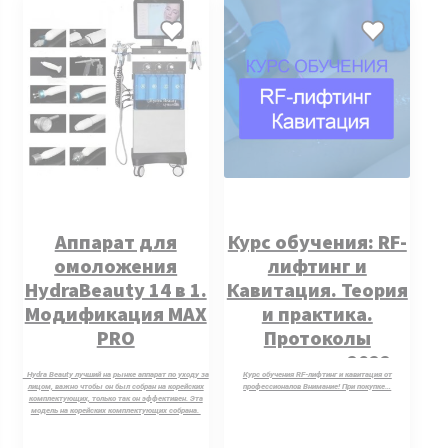
Аппарат для
Курс обучения: RF-
омоложения
лифтинг и
HydraBeauty 14 в 1.
Кавитация. Теория
Модификация MAX
и практика.
PRO
Протоколы
процедур за 2022 г.
Hydra Beauty лучший на рынке аппарат по уходу за
Курс обучения RF-лифтинг и кавитация от
лицом, важно чтобы он был собран на корейских
профессионалов Внимание! При покупке…
комплектующих, только так он эффективен. Эта
модель на корейских комплектующих собрана.