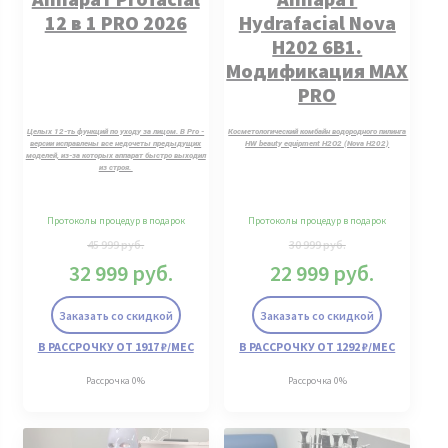
12 в 1 PRO 2026
Hydrafacial Nova
H202 6В1.
Модификация MAX
PRO
Целых 12-ть функций по уходу за лицом. В Pro -
Косметологический комбайн водородного пилинга
версии исправлены все недочеты предыдущих
HW beauty equipment H2O2 (Nova H202)
моделей, из-за которых аппарат быстро выходил
из строя.
Протоколы процедур в подарок
Протоколы процедур в подарок
45 999
руб.
30 999
руб.
32 999
руб.
22 999
руб.
Заказать со скидкой
Заказать со скидкой
В РАССРОЧКУ ОТ 1917 ₽/МЕС
В РАССРОЧКУ ОТ 1292 ₽/МЕС
Рассрочка 0%
Рассрочка 0%