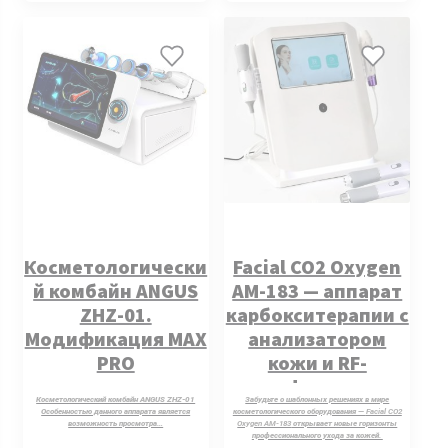
Косметологически
Facial CO2 Oxygen
й комбайн ANGUS
AM-183 — аппарат
ZHZ-01.
карбокситерапии с
Модификация MAX
анализатором
PRO
кожи и RF-
лифтингом
Косметологический комбайн ANGUS ZHZ-01
Забудьте о шаблонных решениях в мире
Особенностью данного аппарата является
косметологического оборудования —
Facial CO2
возможность просмотра…
Oxygen AM-183
открывает новые горизонты
профессионального ухода за кожей.