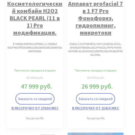
Косметологически
Аппарат profacial 7
й комбайн H2O2
в 1 F7 Pro
BLACK PEARL (11 в
Фонофорез,
1) Pro
гидропилинг,
модификация.
микротоки
В данном аппарате собраны 11 топовых
Целых 7-ть функций по уходу за лицом. В Pro -
методик+эффективные анатомические манипулы
версии исправлены все недочеты предыдущих
микротоков
моделей, из-за которых аппарат быстро выходил
из строя.
Протоколы процедур в подарок
Протоколы процедур в подарок
65 999
руб.
36 999
руб.
47 999
руб.
26 999
руб.
Заказать со скидкой
Заказать со скидкой
В РАССРОЧКУ ОТ 2750 ₽/МЕС
В РАССРОЧКУ ОТ 1542 ₽/МЕС
Рассрочка 0%
Рассрочка 0%