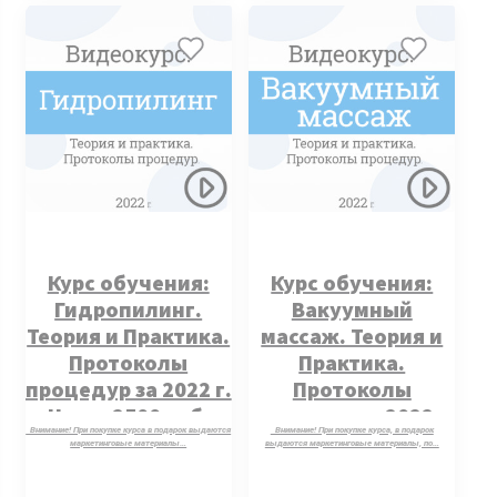
Курс обучения:
Курс обучения:
Гидропилинг.
Вакуумный
Теория и Практика.
массаж. Теория и
Протоколы
Практика.
процедур за 2022 г.
Протоколы
Цена: 2500 руб.
процедур за 2022 г.
Внимание! При покупке курса в подарок выдаются
Внимание! При покупке курса, в подарок
Цена: 3500 руб.
маркетинговые материалы…
выдаются маркетинговые материалы, по…