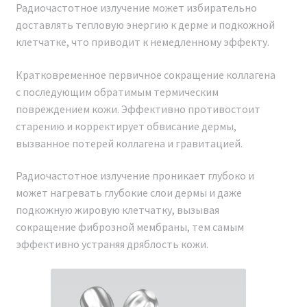
подделок!
Радиочастотное излучение может избирательно
доставлять тепловую энергию к дерме и подкожной
Из-за популярности многофункционального
клетчатке, что приводит к немедленному эффекту.
аппарата Косметологический комбайн ANGUS ZHZ-01
Новая модель 2024 г. на рынке появилось
Кратковременное первичное сокращение коллагена
значительное количество подделок. Несмотря на
с последующим обратимым термическим
схожий внешний вид с оригиналом, эти поддельные
повреждением кожи. Эффективно противостоит
косметологические аппараты не обладают
старению и корректирует обвисание дермы,
заявленными характеристиками. Чтобы избежать
вызванное потерей коллагена и гравитацией.
разочарования и получить качественное устройство,
рекомендуем покупать только проверенные
Радиочастотное излучение проникает глубоко и
оригинальные модели.
может нагревать глубокие слои дермы и даже
подкожную жировую клетчатку, вызывая
Для легкой проверки аутентичности аппарата можно
сокращение фиброзной мембраны, тем самым
воспользоваться функцией NFC-чипа,
эффективно устраняя дряблость кожи.
расположенного обычно над экраном устройства.
Достаточно приложить свой телефон к этому чипу.
Если аппарат является оригинальным, на экране