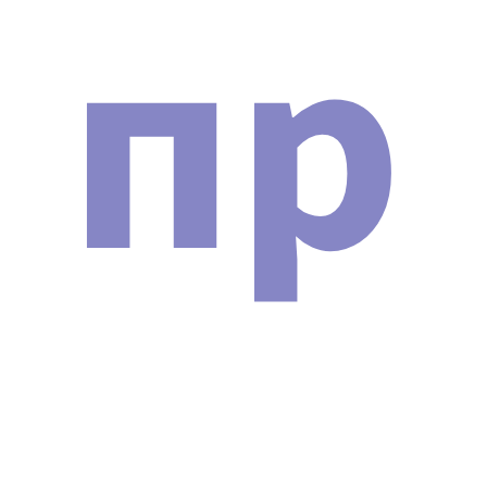
пр
Сертификат о допуске
ДОКУМЕНТЫ
При покупке аппарата Косметологический комбайн
ANGUS ZHZ-01 Новая модель 2024 г. вы получите
документы в двух форматах: электронную копию и
оригиналы в бумажном виде (по запросу). Кроме
того, часть сопроводительных документов будет
доступна для скачивания. Список документов:
Договор поставки и гарантийного
технического обслуживания
косметологической техники.