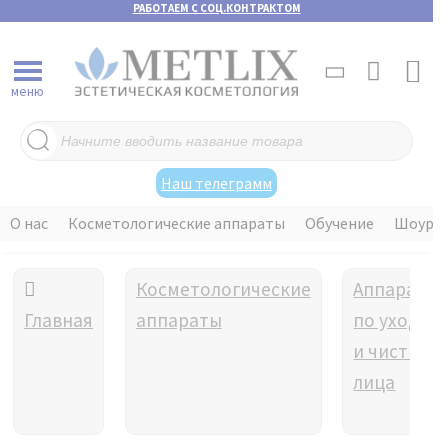
РАБОТАЕМ С СОЦ.КОНТРАКТОМ
меню
Поиск
товаров
Наш телеграмм
О нас
Косметологические аппараты
Обучение
Шоуру
Косметологические
Аппараты
Главная
аппараты
по уходу
и чистке
лица