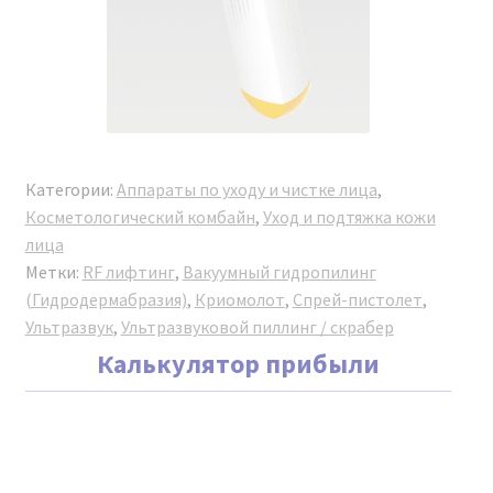
комбайн ANGUS ZHZ-01 Новая модель 2024 г. получает
полный пакет документов. В штате компании
работают профессиональные консультанты, врачи-
косметологи, готовые предоставить
профессиональную консультацию до и после
покупки, а также полное информационное и
консультационное сопровождение.
Категории:
Аппараты по уходу и чистке лица
,
Косметологический комбайн
,
Уход и подтяжка кожи
лица
Метки:
RF лифтинг
,
Вакуумный гидропилинг
(Гидродермабразия)
,
Криомолот
,
Спрей-пистолет
,
Ультразвук
,
Ультразвуковой пиллинг / скрабер
Калькулятор прибыли