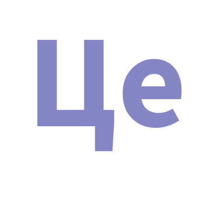
Це
Наши сертификаты и документы
ОБУЧЕНИЕ РАБОТЕ НА
АППАРАТЕ
Косметологический
комбайн ANGUS ZHZ-01
Новая модель 2024 г.
При приобретении аппарата мы предоставляем