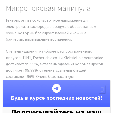
Инструкция.
Микротоковая манипула
Подробнее о сертификатах и о том, зачем нужно
проверять их на оригинальность, вы можете
Генерирует высокочастотное напряжение для
почитать в нашей статье:
НАЖМИТЕ ДЛЯ ПРОСМОТРА
электролиза кислорода в воздухе с образованием
СТАТЬИ
.
озона, который блокирует клещей и кожные
ПОЧЕМУ МЫ
бактерии, вызывающие воспаления.
Степень удаления наиболее распространенных
Гарантия лучшей цены.
вирусов H1N1, Escherichia coli и Klebsiella pneumoniae
Гарантия на товар и доставку.
достигает 99,99%, а степень удаления коронавирусов
Техническая поддержка 24/7.
достигает 99,99%. Степень удаления клещей
Инструкция и протоколы на русском языке.
составляет 96%. Очень безопасен для
Защита от подделок.
чувствительной кожи с аллергией, прыщами и
Рассрочка 0%.
покраснениями.
Надежная упаковка.
ОПИСАНИЕ
Подписывайтесь на наш