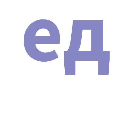
ед
Гарантия лучшей цены.
Гарантия на товар и доставку.
Техническая поддержка 24/7.
Инструкция и протоколы на русском языке
Защита от подделок.
Рассрочка 0%.
Надежная упаковка.
ОПИСАНИЕ