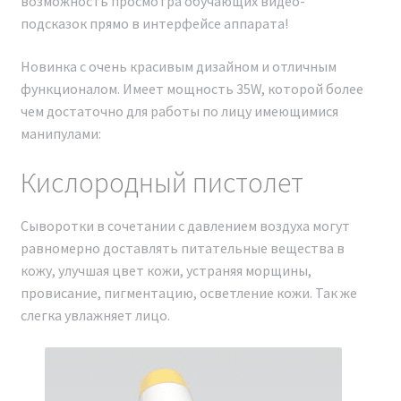
возможность просмотра обучающих видео-
подсказок прямо в интерфейсе аппарата!
Для легкой проверки аутентичности аппарата можно
воспользоваться функцией NFC-чипа,
Новинка с очень красивым дизайном и отличным
расположенного обычно над экраном устройства.
функционалом. Имеет мощность 35W, которой более
Достаточно приложить свой телефон к этому чипу.
чем достаточно для работы по лицу имеющимися
Если аппарат является оригинальным, на экране
манипулами:
смартфона появится зеленая галочка, что будет
Кислородный пистолет
свидетельствовать об его подлинности и
соответствии заявленным характеристикам.
Сыворотки в сочетании с давлением воздуха могут
равномерно доставлять питательные вещества в
кожу, улучшая цвет кожи, устраняя морщины,
провисание, пигментацию, осветление кожи. Так же
слегка увлажняет лицо.