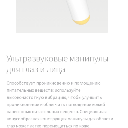
АППАРАТЕ
Косметологический
комбайн ANGUS ZHZ-01
Новая модель 2024 г.
Ультразвуковые манипулы
При приобретении аппарата мы предоставляем
техническое обучение. Это позволит вам освоить
для глаз и лица
работу с аппаратом и сразу же приступить к
оказанию косметологических услуг.
Способствует проникновению и поглощению
питательных веществ: используйте
высокочастотную вибрацию, чтобы улучшить
проникновение и облегчить поглощение кожей
нанесенных питательных веществ. Специальная
конусообразная конструкция манипулы для области
глаз может легко перемещаться по коже,