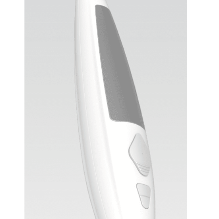
Мы официальный представитель
завода по производству
косметологических аппаратов
Косметологический комбайн
ANGUS ZHZ-01 Новая модель 2024
г.
Мы являемся официальным представителем завода,
производящего косметологические аппараты на