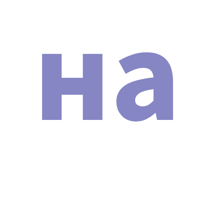
на
инструкцию и протоколы на русском языке (с
выдачей сертификата). Это позволит вам освоить
работу с аппаратом и сразу же приступить к
оказанию косметологических услуг.