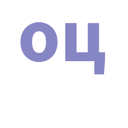
оц
Транспортная накладная.
Сертификат соответствия (РСТ).
Декларация о соответствии и протоколы
испытания (EAC).
Сертификат подлинности аппарата
Косметологический комбайн ANGUS ZHZ-01
Новая модель 2024 г..
Сертификат о прохождении обучения на
аппарате (выдается после успешной сдачи
экзамена).
Технический паспорт устройства.
Инструкция.
Подробнее о сертификатах и о том, зачем нужно
проверять их на оригинальность, вы можете
почитать в нашей статье:
НАЖМИТЕ ДЛЯ ПРОСМОТРА
СТАТЬИ
.
ПОЧЕМУ МЫ