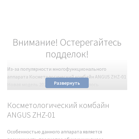
Внимание! Остерегайтесь
подделок!
Из-за популярности многофункционального
аппарата Косметологический комбайн ANGUS ZHZ-01
Развернуть
Новая модель 2024 г. на рынке появилось
значительное количество подделок. Несмотря на
схожий внешний вид с оригиналом, эти поддельные
Косметологический комбайн
косметологические аппараты не обладают
ANGUS ZHZ-01
заявленными характеристиками. Чтобы избежать
разочарования и получить качественное устройство,
рекомендуем покупать только проверенные
Особенностью данного аппарата является
оригинальные модели.