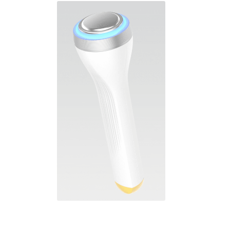
документы в двух форматах: электронную копию и
оригиналы в бумажном виде (по запросу). Кроме
того, часть сопроводительных документов будет
доступна для скачивания. Список документов:
Договор поставки и гарантийного
технического обслуживания
косметологической техники.
Транспортная накладная.
Сертификат соответствия (РСТ).
Декларация о соответствии и протоколы
испытания (EAC).
Сертификат подлинности аппарата
Косметологический комбайн ANGUS ZHZ-01
Новая модель 2024 г..
Диплом о прохождении обучения на аппарате
(выдается после успешной сдачи экзамена).
Технический паспорт устройства.