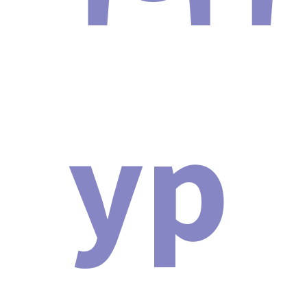
ур
Мы официальный представитель
завода по производству
косметологических аппаратов
SHOCK WAVE PRO 2024
Мы являемся официальным представителем завода,