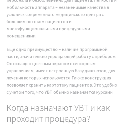
мобильность аппарата – незаменимые качества в
условиях современного медицинского центра с
большим потоком пациентов и
многофункциональными процедурными
помещениями.
Еще одно преимущество – наличие программной
части, значительно упрощающей работу с прибором.
Он оснащен цветным экраном с сенсорным
управлением, имеет встроенную базу диагнозов, для
лечения которых используется. Также конструкция
позволяет хранить картотеку пациентов. Это удобно
с учетом того, что УВТ обычно назначается курсами.
Наши сертификаты и документы
Когда назначают УВТ и как
ОБУЧЕНИЕ РАБОТЕ НА
проходит процедура?
АППАРАТЕ SHOCK WAVE PRO