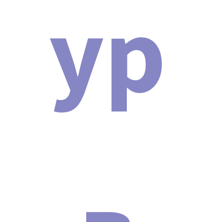
ур
СТАТЬИ
.
ПОЧЕМУ МЫ
Гарантия лучшей цены.
Гарантия на товар и доставку.
Техническая поддержка 24/7.
Инструкция и протоколы на русском языке
Защита от подделок.
Рассрочка 0%.
Надежная упаковка.
ОПИСАНИЕ