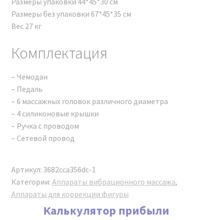
Размеры упаковки 44*45*30 см
технического обслуживания
Размеры без упаковки 67*45*35 см
косметологической техники.
Вес 27 кг
Транспортная накладная.
Сертификат соответствия (РСТ).
Комплектация
Декларация о соответствии и протоколы
испытания (EAC).
– Чемодан
Сертификат подлинности аппарата SHOCK
– Педаль
WAVE PRO 2024.
– 6 массажных головок различного диаметра
Диплом о прохождении обучения на аппарате
– 4 силиконовые крышки
(выдается после успешной сдачи экзамена).
– Ручка с проводом
Технический паспорт устройства.
– Сетевой провод
Инструкция.
Подробнее о сертификатах и о том, зачем нужно
Артикул:
3682cca356dc-1
проверять их на оригинальность, вы можете
Категории:
Аппараты вибрационного массажа
,
почитать в нашей статье:
НАЖМИТЕ ДЛЯ ПРОСМОТРА
Аппараты для коррекции фигуры
СТАТЬИ
.
Калькулятор прибыли
ПОЧЕМУ МЫ