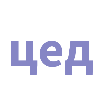
Договор поставки и гарантийного
технического обслуживания
косметологической техники.
Транспортная накладная.
цед
Сертификат соответствия (РСТ).
Декларация о соответствии и протоколы
испытания (EAC).
Сертификат подлинности аппарата SHOCK
WAVE PRO 2024.
Сертификат о прохождении обучения на
аппарате (выдается после успешной сдачи
экзамена).
Технический паспорт устройства.
Инструкция.
Подробнее о сертификатах и о том, зачем нужно
проверять их на оригинальность, вы можете
почитать в нашей статье:
НАЖМИТЕ ДЛЯ ПРОСМОТРА