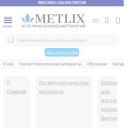
РАБОТАЕМ С СОЦ.КОНТРАКТОМ
меню
Поиск
товаров
Наш телеграмм
О нас
Косметологические аппараты
Обучение
Шоуру
Косметологические
Аппараты
Главная
аппараты
для
массажа и
коррекци
фигуры