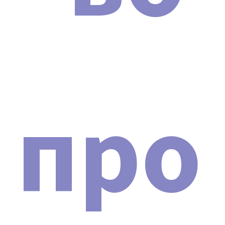
про
Сертификат о допуске
ДОКУМЕНТЫ
При покупке аппарата SHOCK WAVE PRO 2024 вы
получите документы в двух форматах: электронную
копию и оригиналы в бумажном виде (по запросу).
Кроме того, часть сопроводительных документов
будет доступна для скачивания. Список документов: