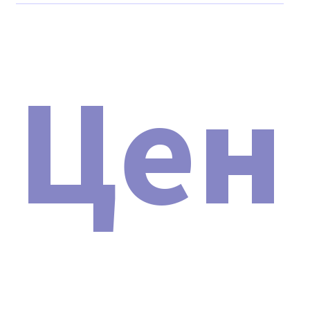
Гарантия лучшей цены.
Гарантия на товар и доставку.
Цен
Техническая поддержка 24/7.
Инструкция и протоколы на русском языке.
Защита от подделок.
Рассрочка 0%.
Надежная упаковка.
ОПИСАНИЕ