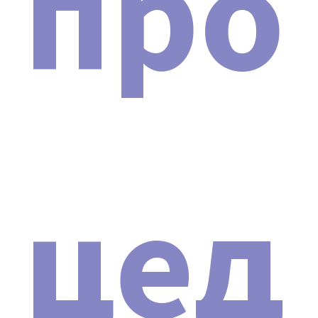
про
заявленными характеристиками. Чтобы избежать
разочарования и получить качественное устройство,
рекомендуем покупать только проверенные
оригинальные модели.
Для легкой проверки аутентичности аппарата можно
воспользоваться функцией NFC-чипа,
расположенного обычно над экраном устройства.
Достаточно приложить свой телефон к этому чипу.
Если аппарат является оригинальным, на экране
цед
смартфона появится зеленая галочка, что будет
свидетельствовать об его подлинности и
соответствии заявленным характеристикам.