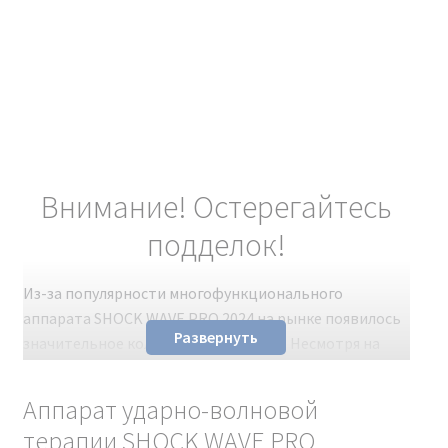
Внимание! Остерегайтесь
подделок!
Из-за популярности многофункционального
аппарата SHOCK WAVE PRO 2024 на рынке появилось
Развернуть
значительное количество подделок. Несмотря на
схожий внешний вид с оригиналом, эти поддельные
косметологические аппараты не обладают
Аппарат ударно-волновой
заявленными характеристиками. Чтобы избежать
терапии SHOCK WAVE PRO
разочарования и получить качественное устройство,