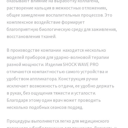
оказывают влияние на выработку коллагена,
осуществляет прямые поставки с завода без
растворение кальция в межкостных отложениях,
посредников, предоставляя гарантию и сервисное
общее замедление воспалительных процессов. Это
обслуживание на всем протяжении гарантийного
комплексное воздействие формирует
срока и после него.
благоприятную биологическую среду для заживления,
восстановления тканей.
Каждый владелец аппарата SHOCK WAVE PRO 2024
получает полный пакет документов.
В производстве компании находится несколько
Предоставляется удаленное обучение и консультация
моделей приборов для ударно-волновой терапии
по всей Российской Федерации. В штате компании
разной мощности. Изделия SHOCK WAVE PRO
работают профессиональные консультанты, врачи-
отличаются компактностью самого устройства и
косметологи, готовые предоставить
удобством аппликатора. Конструкция ручки
профессиональную консультацию до и после
исключает возможность отдачи, ее удобно держать
покупки, а также полное информационное и
в руках, без ощущения тяжести и усталости.
консультационное сопровождение.
Благодаря этому один врач может проводить
несколько подобных сеансов подряд.
Процедуры выполняются легко для медицинского
персонала и безболезненно для пациента. Легкость и