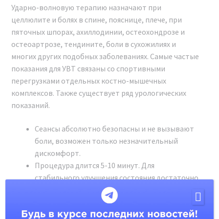
Ударно-волновую терапию назначают при
2024
целлюлите и болях в спине, пояснице, плече, при
пяточных шпорах, ахиллодинии, остеохондрозе и
При приобретении аппарата мы предоставляем
остеоартрозе, тендините, боли в сухожилиях и
техническое обучение. Это позволит вам освоить
многих других подобных заболеваниях. Самые частые
работу с аппаратом и сразу же приступить к
показания для УВТ связаны со спортивными
оказанию косметологических услуг.
перегрузками отдельных костно-мышечных
комплексов. Также существует ряд урологических
показаний.
Сеансы абсолютно безопасны и не вызывают
боли, возможен только незначительный
дискомфорт.
Процедура длится 5-10 минут. Для
стабильного улучшения состояния достаточно
курса из 3-5 раз с перерывами по 3-5 дней.
Присутствует накопительный эффект.