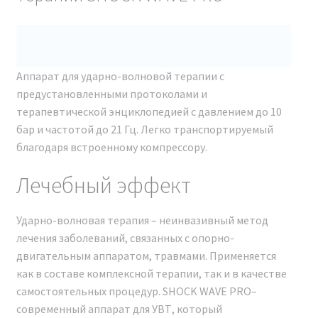
рекомендуем покупать только проверенные
оригинальные модели.
Для легкой проверки аутентичности аппарата можно
Аппарат для ударно-волновой терапии с
воспользоваться функцией NFC-чипа,
предустановленными протоколами и
расположенного обычно над экраном устройства.
терапевтической энциклопедией с давлением до 10
Достаточно приложить свой телефон к этому чипу.
бар и частотой до 21 Гц. Легко транспортируемый
Если аппарат является оригинальным, на экране
благодаря встроенному компрессору.
смартфона появится зеленая галочка, что будет
свидетельствовать об его подлинности и
Лечебный эффект
соответствии заявленным характеристикам.
Ударно-волновая терапия – неинвазивный метод
лечения заболеваний, связанных с опорно-
двигательным аппаратом, травмами. Применяется
как в составе комплексной терапии, так и в качестве
самостоятельных процедур. SHOCK WAVE PRO–
современный аппарат для УВТ, который