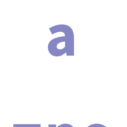
а
Внимание! Остерегайтесь
подделок!
Из-за популярности многофункционального
аппарата SHOCK WAVE PRO 2024 на рынке появилось
значительное количество подделок. Несмотря на
схожий внешний вид с оригиналом, эти поддельные
косметологические аппараты не обладают