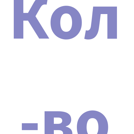
Кол
2024
При приобретении аппарата мы предоставляем
инструкцию и протоколы на русском языке (с
выдачей сертификата). Это позволит вам освоить
работу с аппаратом и сразу же приступить к
оказанию косметологических услуг.
-во