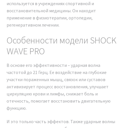
используется в учреждениях спортивной и
восстановительной медицины. Он находит
применение в физиотерапии, ортопедии,
регенеративном лечении.
Особенности модели SHOCK
WAVE PRO
В основе его эффективности – ударная волна
Мы официальный представитель
частотой до 21 Герц. Ее воздействие на глубокие
завода по производству
участки пораженных мышц, связок или суставов
косметологических аппаратов
активизирует процесс восстановления, улучшает
SHOCK WAVE PRO 2024
циркуляцию крови и лимфы, снижает боль и
отечность, помогает восстановить двигательную
функцию.
Мы являемся официальным представителем завода,
производящего косметологические аппараты на
И это только часть эффектов. Также ударные волны
территории Российской Федерации. Наша компания