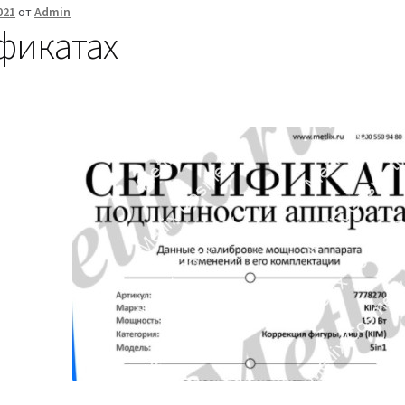
021
от
Admin
фикатах