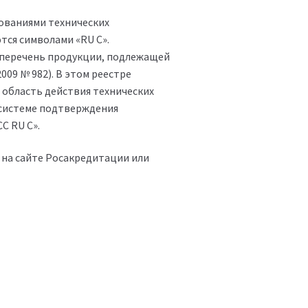
ованиями технических
ся символами «RU С».
 перечень продукции, подлежащей
09 № 982). В этом реестре
область действия технических
системе подтверждения
С RU С».
на сайте Росакредитации или