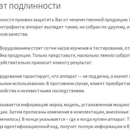
ат подлинности
ности призван защитить Вас от некачественной продукции. 
нтрафакта: аппарат выглядит также, но собран по-другому, и
оля качества.
орудованием стоят сотни часов изучения и тестирования, от
йка продукции. Только представьте, насколько тяжело собр
действительно приносит клиенту результат.
удование гарантирует, что аппарат — не подделка, а значит
льном использовании. В противном случае, клиент приобрета
ройства и неизвестными последствиями.
азывается информация: марка, модель, установленная мощност
ии. Затем прописаны изменения в комплектации, внесённые
менилось). В конце указывается – где и когда куплен аппарат.
дя идентификационный код, получит полную информацию и бу