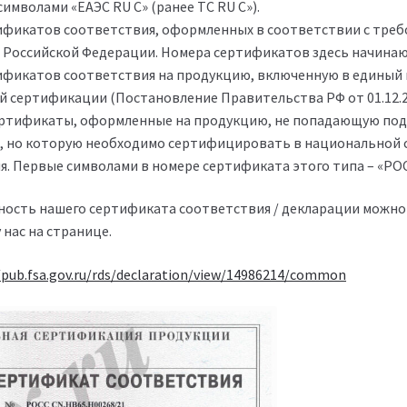
имволами «ЕАЭС RU С» (ранее ТС RU С»).
ификатов соответствия, оформленных в соответствии с треб
 Российской Федерации. Номера сертификатов здесь начинают
ификатов соответствия на продукцию, включенную в единый
й сертификации (Постановление Правительства РФ от 01.12.20
ертификаты, оформленные на продукцию, не попадающую под 
, но которую необходимо сертифицировать в национальной 
я. Первые символами в номере сертификата этого типа – «РОС
ость нашего сертификата соответствия / декларации можно 
 нас на странице.
/pub.fsa.gov.ru/rds/declaration/view/14986214/common