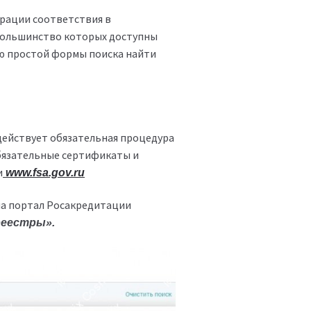
рации соответствия в
 большинство которых доступны
ю простой формы поиска найти
 действует обязательная процедура
бязательные сертификаты и
и
www.fsa.gov.ru
на портал Росакредитации
еестры».