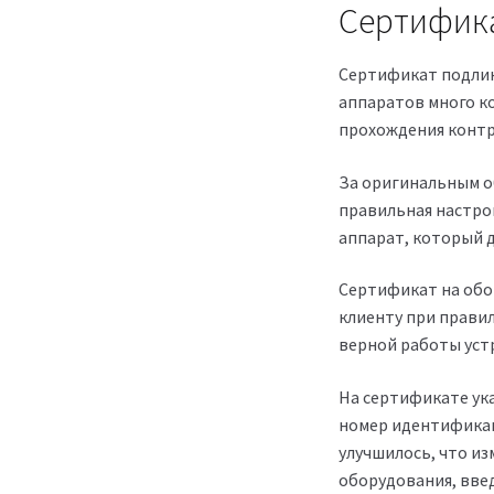
Сертифик
Сертификат подлин
аппаратов много ко
прохождения контр
За оригинальным об
правильная настро
аппарат, который 
Сертификат на обор
клиенту при прави
верной работы уст
На сертификате ук
номер идентификац
улучшилось, что из
оборудования, вве