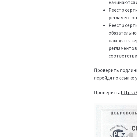
начинаются с
Реестр серт
регламентов
Реестр серт
обязательно
находятся с
регламентов
соответстви
Проверить подлинн
перейдя по ссылке у
Проверить:
https:/