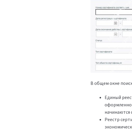
В общем окне поис
Единый реес
оформленног
начинаются 
Реестр серт
экономическ