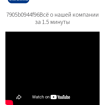
7905b0944f96Всё о нашей компании
за 1.5 минуты