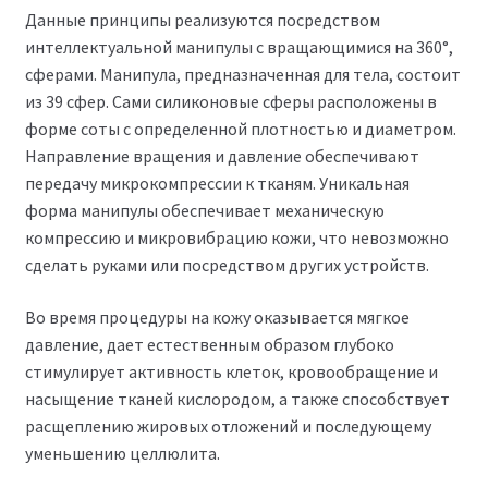
Данные принципы реализуются посредством
интеллектуальной манипулы с вращающимися на 360°,
сферами. Манипула, предназначенная для тела, состоит
из 39 сфер. Сами силиконовые сферы расположены в
форме соты с определенной плотностью и диаметром.
Направление вращения и давление обеспечивают
передачу микрокомпрессии к тканям. Уникальная
форма манипулы обеспечивает механическую
компрессию и микровибрацию кожи, что невозможно
сделать руками или посредством других устройств.
7905b0944f96
Мы официальный
Во время процедуры на кожу оказывается мягкое
давление, дает естественным образом глубоко
представитель завода по
стимулирует активность клеток, кровообращение и
производству
насыщение тканей кислородом, а также способствует
расщеплению жировых отложений и последующему
косметологических
уменьшению целлюлита.