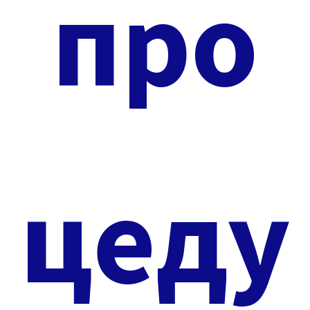
про
цеду
(ФОТО ДЛЯ ПРИМЕРА)
ДОКУМЕНТЫ
Документы направляются вам электронной копией.
Отправка документов в печатном виде происходит за
доплату. Часть сопроводительных документов
доступна для скачивания. Итак, приобретая аппарат