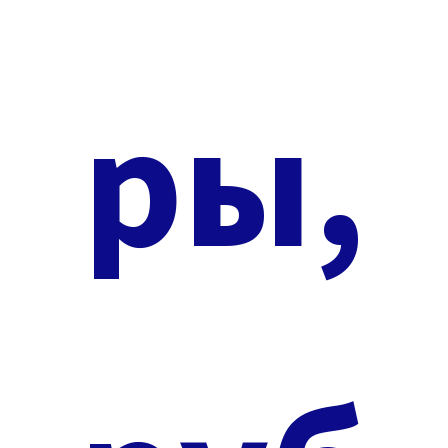
Аппарат KIM 8, вы получите следующие документы:
Договор поставки и гарантийного технического
обслуживания косметологической техники
ры,
Транспортная накладная
Сертификат соответствия (РСТ)
Декларация о соответствии и протоколы
испытания (EAC)
Сертификат подлинности аппарата Аппарат KIM
8
Диплом о прохождении обучения на аппарате
Аппарат KIM 8 (выдается после успешной сдачи
экзамена)
Технический паспорт устройства
Инструкция
Подробнее о сертификатах и о том, зачем нужно
проверять их на оригинальность, вы можете почитать
в нашей статье:
НАЖМИТЕ ДЛЯ ПРОСМОТРА СТАТЬИ
.