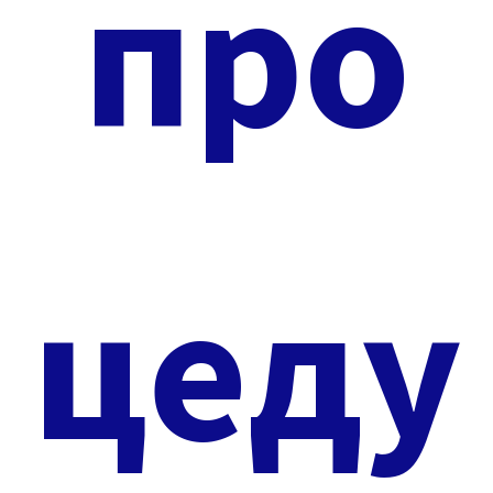
про
цеду