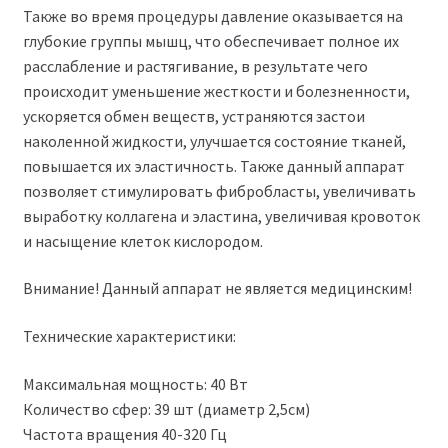
аппаратов Аппарат KIM 8
Также во время процедуры давление оказывается на
глубокие группы мышц, что обеспечивает полное их
Наша компания является официальным
расслабление и растягивание, в результате чего
представителем завода по производству
происходит уменьшение жесткости и болезненности,
косметологических аппаратов Аппарат KIM 8 на
ускоряется обмен веществ, устраняются застои
территории Российской Федерации. Мы осуществляем
наколенной жидкости, улучшается состояние тканей,
прямые поставки с завода (без посредников),
повышается их эластичность. Также данный аппарат
предоставляем гарантию и сервисное обслуживание в
позволяет стимулировать фибробласты, увеличивать
течении всего гарантийного срока и после.
выработку коллагена и эластина, увеличивая кровоток
Оборудование сопровождается полным пакетом
и насыщение клеток кислородом.
документов. Каждому владельцу аппарата Аппарат KIM
8 предоставляется бесплатное удаленное обучение /
Внимание! Данный аппарат не является медицинским!
консультация по РФ. В штате нашей компании
работают профессиональные консультанты врачи-
Технические характеристики:
косметологи. Мы предоставим Вам профессиональную
консультацию до покупки и послепродажное обучение
Максимальная мощность: 40 Вт
на данном аппарате, а также полное информационное
Количество сфер: 39 шт (диаметр 2,5см)
и консультационное сопровождение.
Частота вращения 40-320 Гц