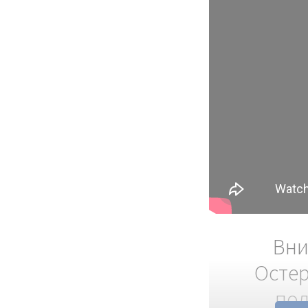
Вни
Остер
под