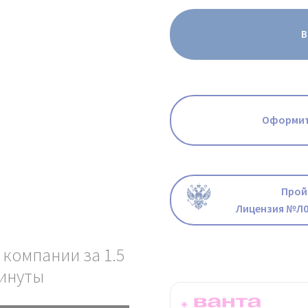
В
Оформит
Прой
Лицензия №Л0
 компании за 1.5
инуты