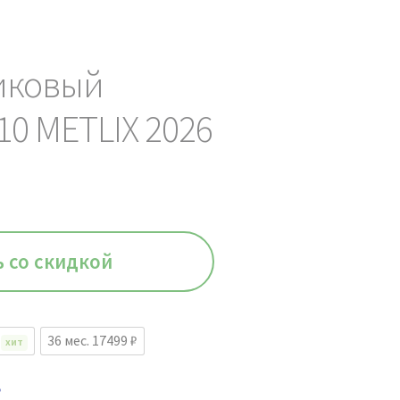
иковый
10 METLIX 2026
ь со скидкой
₽
36 мес. 17499 ₽
ХИТ
.