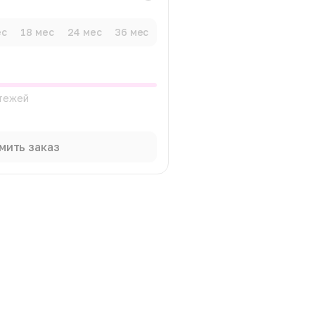
ес
18 мес
24 мес
36 мес
атежей
мить заказ