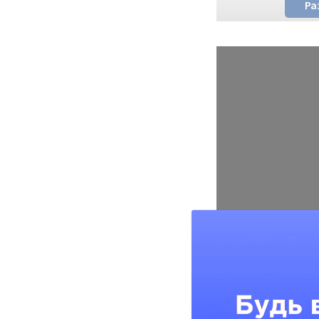
Ра
Аппарат Аппарат K
популярен, соответ
появилось множест
выглядят также, но 
соответствуют зая
только проверенны
аппараты! Проверит
этого поднесите к 
расположенному, ка
аппарата, телефон.
оригинальный, на 
появится зеленая га