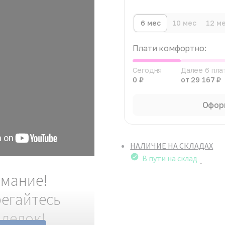
6 мес
10 мес
12 м
Плати комфортно:
Сегодня
Далее 6 пл
0 ₽
от 29 167 ₽
Офор
НАЛИЧИЕ НА СКЛАДАХ
В пути на склад
мание!
егайтесь
делок!