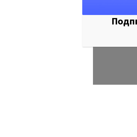
Подпи
Мы оф
представ
по про
космето
аппаратов