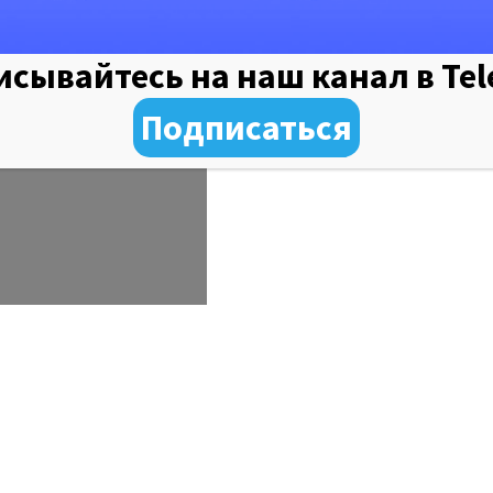
сывайтесь на наш канал в Te
Подписаться
ициальный
итель завода
изводству
логических
 Аппарат KIM
8