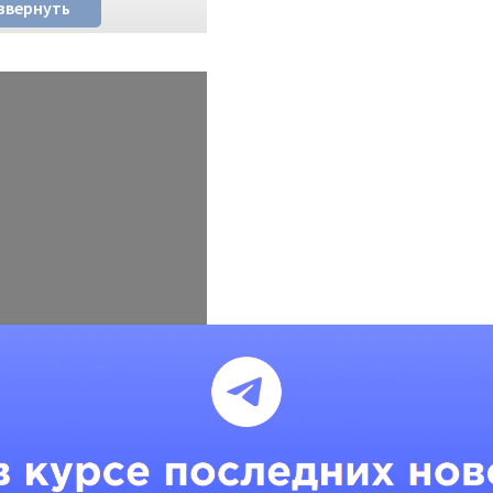
звернуть
IM 8 необычайно
ственно на рынке
во подделок, которые
их показатели не
вленным. Покупайте
е косметологические
ь аппарат просто, для
NFC-чипу,
к правило, над экраном
 Если аппарат
экране смартфона
лочка.