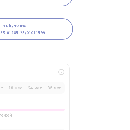
ти обучение
35-01285-25/01011599
ес
18 мес
24 мес
36 мес
атежей