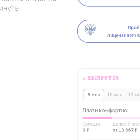
инуты
Прой
Лицензия №Л0
6 мес
10 мес
12 м
Плати комфортно:
Сегодня
Далее 6 пл
0 ₽
от 13 667 ₽