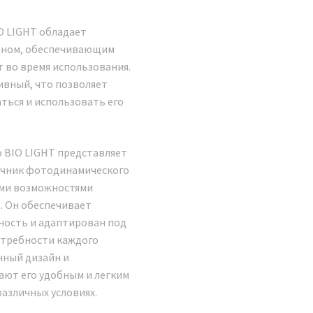
IO LIGHT обладает
йном, обеспечивающим
 во время использования.
ивный, что позволяет
ться и использовать его
o BIO LIGHT представляет
чник фотодинамического
ициальный
ими возможностями
тель завода по
. Он обеспечивает
зводству
ость и адаптирован под
ологических
требности каждого
тов Аппарат
нный дизайн и
ают его удобным и легким
одиодной
различных условиях.
мической LED