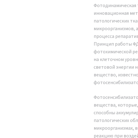
терапии A
Фотодинамическая т
инновационная мет
Новин
патологических тк
микроорганизмов, а
Мы являемся офици
процесса репарати
завода, производя
Принцип работы ФД
аппараты на терри
фотохимической ре
Федерации. Наша к
на клеточном уровн
прямые поставки с 
световой энергии 
предоставляя гаран
вещество, известно
обслуживание на в
фотосенсибилизато
гарантийного срока 
Фотосенсибилизато
Каждый владелец а
вещества, которые,
светодиодной фото
способны аккумули
терапии Auro BIO LI
патологических обл
получает полный па
микроорганизмах, 
Предоставляется уд
реакцию при возде