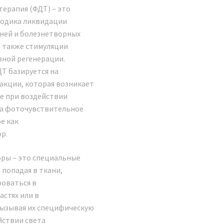
uro BIO LIGHT
ерапия (ФДТ) – это
одика ликвидации
ка 2024 г.
аней и болезнетворных
 также стимуляции
альным представителем
вной регенерации.
щего косметологические
Т базируется на
тории Российской
акции, которая возникает
омпания осуществляет
е при воздействии
завода без посредников,
на фоточувствительное
тию и сервисное
е как
сем протяжении
р.
и после него.
ры – это специальные
ппарата Аппарат
 попадая в ткани,
динамической LED
роваться в
GHT Новинка 2024 г.
астях или в
кет документов.
вызывая их специфическую
аленное обучение и
йствии света