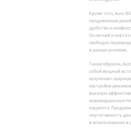
Кроме того, Auro B
продуманным диза
удобство и комфорт
Он легкий и портат
свободно перемеща
в разных условиях.
Таким образом, Aur
собой мощный исто
Мы оф
излучения с широк
представи
настройки режимов
прои
высокую эффективн
космет
индивидуальные по
аппара
пациента. Продума
портативность дел
свет
в использовании в 
фотодина