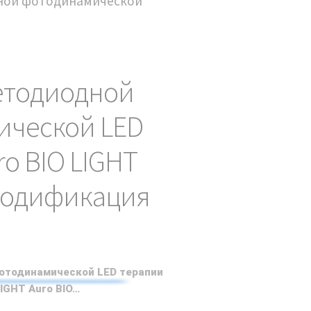
ной фотодинамической
етодиодной
ической LED
o BIO LIGHT
Модификация
отодинамической LED терапии
LIGHT Auro BIO…