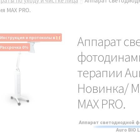
раты по уходу и чистке лица
Аппарат светодиод
ия MAX PRO.
Аппарат св
Инструкция и протоколы в
Рассрочка 0%
фотодинам
терапии Aur
Новинка/ 
MAX PRO.
Аппарат светодиодной ф
Auro BIO 