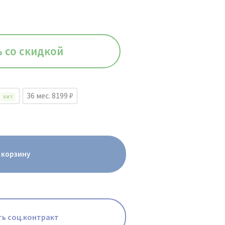
ь со скидкой
₽
36 мес. 8199 ₽
ХИТ
 корзину
ь соц.контракт