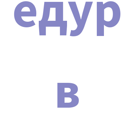
едур
технического обслуживания
косметологической техники.
Транспортная накладная.
Сертификат соответствия (РСТ).
Декларация о соответствии и протоколы
испытания (EAC).
Сертификат подлинности аппарата
Косметологическая стойка SD-5001.
в
Диплом о прохождении обучения на аппарате
(выдается после успешной сдачи экзамена).
Технический паспорт устройства.
Инструкция.
Подробнее о сертификатах и о том, зачем нужно
проверять их на оригинальность, вы можете
почитать в нашей статье:
НАЖМИТЕ ДЛЯ ПРОСМОТРА
СТАТЬИ
.
ПОЧЕМУ МЫ