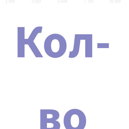
1 000
3 250
5 500
7 750
10 000
При приобретении аппарата мы предоставляем
Кол-
техническое обучение. Это позволит вам освоить
работу с аппаратом и сразу же приступить к
оказанию косметологических услуг.
во