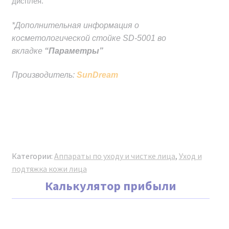
дисплея.
воспользоваться функцией NFC-чипа,
расположенного обычно над экраном устройства.
*Дополнительная информация о
Достаточно приложить свой телефон к этому чипу.
косметологической стойке SD-5001 во
Если аппарат является оригинальным, на экране
вкладке
“Параметры”
смартфона появится зеленая галочка, что будет
свидетельствовать об его подлинности и
Производитель:
SunDream
соответствии заявленным характеристикам.
Категории:
Аппараты по уходу и чистке лица
,
Уход и
подтяжка кожи лица
Калькулятор прибыли