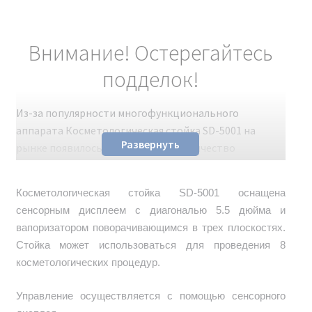
Внимание! Остерегайтесь
подделок!
Из-за популярности многофункционального
аппарата Косметологическая стойка SD-5001 на
Развернуть
рынке появилось значительное количество
подделок. Несмотря на схожий внешний вид с
оригиналом, эти поддельные косметологические
Косметологическая стойка SD-5001 оснащена
аппараты не обладают заявленными
сенсорным дисплеем с диагональю 5.5 дюйма и
характеристиками. Чтобы избежать разочарования и
вапоризатором поворачивающимся в трех плоскостях.
получить качественное устройство, рекомендуем
Стойка может использоваться для проведения 8
покупать только проверенные оригинальные
косметологических процедур.
модели.
Управление осуществляется с помощью сенсорного
Для легкой проверки аутентичности аппарата можно