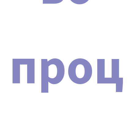
проц
Сертификат о допуске
ДОКУМЕНТЫ
При покупке аппарата Косметологическая стойка SD-
5001 вы получите документы в двух форматах:
электронную копию и оригиналы в бумажном виде
(по запросу). Кроме того, часть сопроводительных
документов будет доступна для скачивания. Список
документов:
Договор поставки и гарантийного