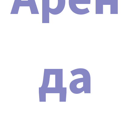
да
Внимание! Остерегайтесь
подделок!
Из-за популярности многофункционального
аппарата Косметологическая стойка SD-5001 на
рынке появилось значительное количество
подделок. Несмотря на схожий внешний вид с
оригиналом, эти поддельные косметологические
аппараты не обладают заявленными