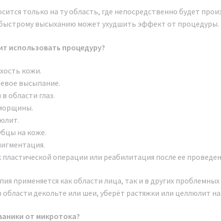
осится только на ту область, где непосредственно будет про
к быстрому высыханию может ухудшить эффект от процедуры.
оит использовать процедуру?
ухость кожи.
ревое высыпание.
в области глаз.
морщины.
юлит.
убцы на коже.
пигментация.
 пластической операции или реабилитация после ее проведен
ия применяется как области лица, так и в других проблемных
в области декольте или шеи, уберёт растяжки или целлюлит на
ьваники от микротока?