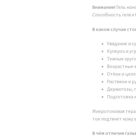
Внимание!
Гель нан
Способность геля 
В каком случае ст
Увядание и с
Купероз и уг
Темные круги 
Возрастные 
Отёки и целл
Растяжки и р
Дерматозы, 
Подготовка к
Микротоковая терап
ток подтянет кожу 
В чём отличие гал