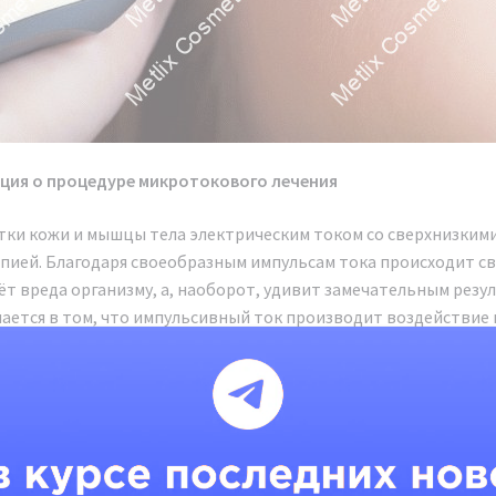
ия о процедуре микротокового лечения
тки кожи и мышцы тела электрическим током со сверхнизким
пией. Благодаря своеобразным импульсам тока происходит с
ёт вреда организму, а, наоборот, удивит замечательным резу
ается в том, что импульсивный ток производит воздействие н
улирует выработку новых клеток.
й стимуляции увеличивается синтез АТФ и происходит транс
уляцию крови, которая способствует возрастанию количества
тво коллагена и эластина, которые с возрастом меньше выр
ые круги и припухлости в области глаз уходят. Увеличивается