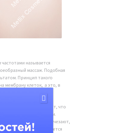
и частотами называется
воеобразный массаж. Подобная
льтатом. Принцип такого
а мембрану клеток, а это, в
портировка аминоклислот, что
 кислорода в ткани кожи.
абатываются. Морщины исчезают,
 упругость лица и улучшается