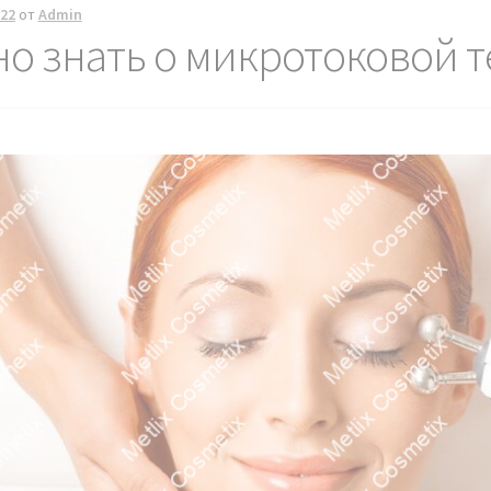
022
от
Admin
но знать о микротоковой 