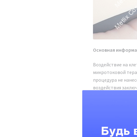
Основная информац
Воздействие на кле
микротоковой тера
процедура не нанес
воздействия заключ
свою очередь, стим
С помощью подобно
стабилизирует цирк
Возрастает количес
нежелательные темн