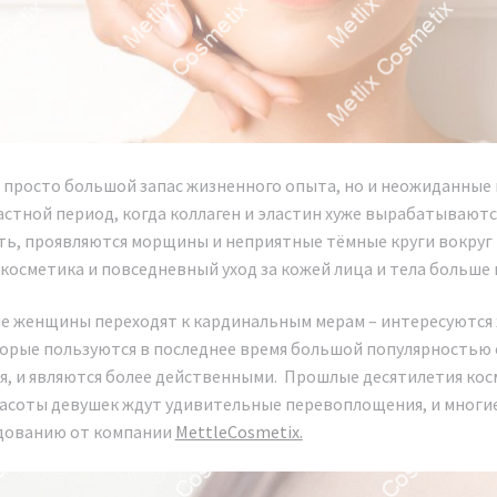
е просто большой запас жизненного опыта, но и неожиданные 
астной период, когда коллаген и эластин хуже вырабатываются
ть, проявляются морщины и неприятные тёмные круги вокруг г
 косметика и повседневный уход за кожей лица и тела больше 
ие женщины переходят к кардинальным мерам – интересуются 
орые пользуются в последнее время большой популярностью 
я, и являются более действенными. Прошлые десятилетия кос
расоты девушек ждут удивительные перевоплощения, и многие
дованию от компании
MettleCosmetix.