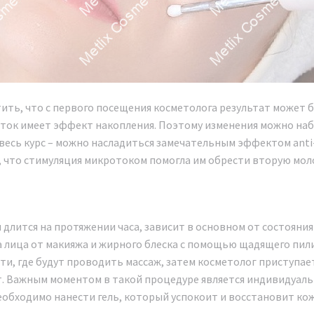
ить, что с первого посещения косметолога результат может 
ток имеет эффект накопления. Поэтому изменения можно наб
весь курс – можно насладиться замечательным эффектом anti
 что стимуляция микротоком помогла им обрести вторую мол
длится на протяжении часа, зависит в основном от состояния
 лица от макияжа и жирного блеска с помощью щадящего пилин
ти, где будут проводить массаж, затем косметолог приступа
т. Важным моментом в такой процедуре является индивидуаль
обходимо нанести гель, который успокоит и восстановит кож