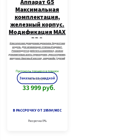
Аппарат G5
Максимальная
комплектация,
железный корпус.
Модификация MAX
PRO
Классическая проверенная временем бюджетная
модель. Для начинающих отличный вариант.
Рекомендуется работать в комплексе, можно
дополнительно взять термоодеяло, прессотерапию,
вакуумно-баночный массаж, микровейв (горячий
вакуум)
Протоколы процедур в подарок
Заказать со скидкой
46 999
руб.
33 999
руб.
В РАССРОЧКУ ОТ 1959 ₽/МЕС
Рассрочка 0%