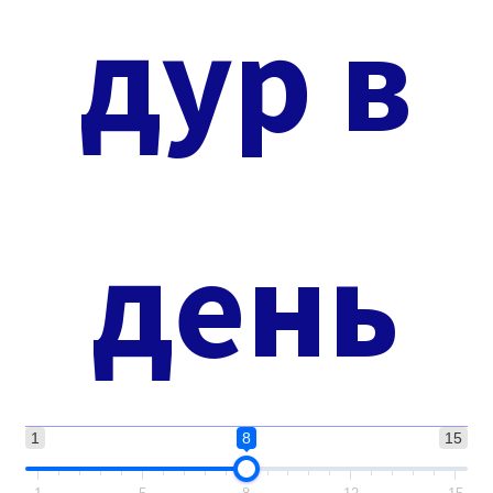
дур в
день
1
8
15