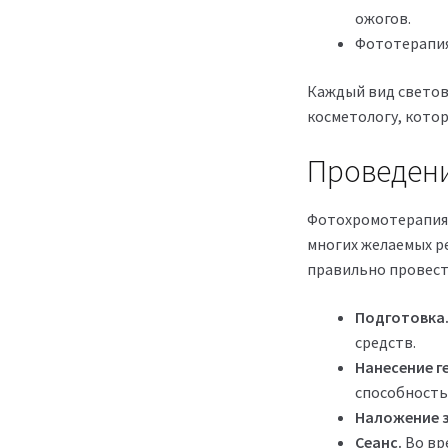
ожогов.
Фототерапия
Каждый вид светов
косметологу, кото
Проведени
Фотохромотерапия 
многих желаемых р
правильно провест
Подготовка
средств.
Нанесение ге
способность
Наложение 
Сеанс.
Во вр