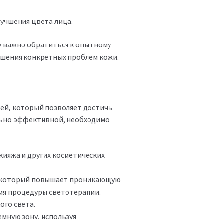
учшения цвета лица.
у важно обратиться к опытному
ешения конкретных проблем кожи.
ей, который позволяет достичь
ально эффективной, необходимо
ияжа и других косметических
м, который повышает проникающую
мя процедуры светотерапии.
ого света.
мную зону, используя