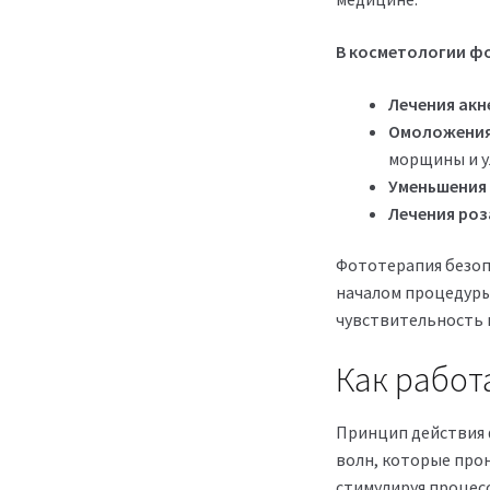
В косметологии фо
Лечения акн
Омоложения
морщины и у
Уменьшения 
Лечения роз
Фототерапия безоп
началом процедуры
чувствительность 
Как работ
Принцип действия 
волн, которые прон
стимулируя процес