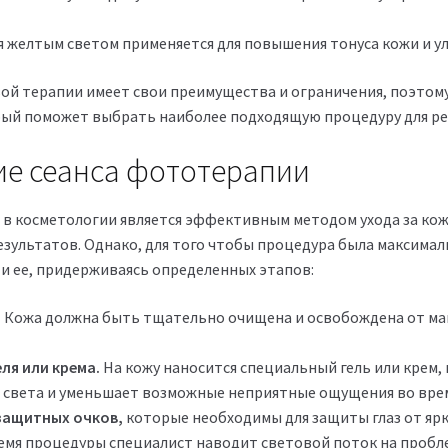
 желтым светом применяется для повышения тонуса кожи и ул
ой терапии имеет свои преимущества и ограничения, поэтом
рый поможет выбрать наиболее подходящую процедуру для р
е сеанса фототерапии
в косметологии является эффективным методом ухода за кож
езультатов. Однако, для того чтобы процедура была максим
и ее, придерживаясь определенных этапов:
.
Кожа должна быть тщательно очищена и освобождена от мак
ля или крема.
На кожу наносится специальный гель или кре
 света и уменьшает возможные неприятные ощущения во вре
защитных очков,
которые необходимы для защиты глаз от ярк
емя процедуры специалист наводит световой поток на пробле