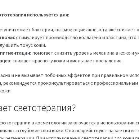
тотерапия используется для:
е:
уничтожает бактерии, вызывающие акне, а также снижает в
 кожи:
стимулирует производство коллагена и эластина, что
лучшить тонус кожи.
пигментации:
помогает снизить уровень меланина в коже и 
ацеа:
снижает красноту кожи и уменьшает воспаление.
асна и не вызывает побочных эффектов при правильном испо
, рекомендуется проконсультироваться с профессиональным 
кожи.
ает светотерапия?
фототерапии в косметологии заключается в использовании с
икают в глубокие слои кожи. Они воздействуют на клетки и т
сы регенерации. При использовании светотерапии для кожи 