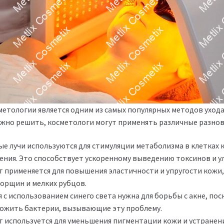
етологии является одним из самых популярных методов ухода 
нужно решить, косметологи могут применять различные разно
е лучи используются для стимуляции метаболизма в клетках 
ния. Это способствует ускоренному выведению токсинов и у
т применяется для повышения эластичности и упругости кожи,
орщин и мелких рубцов.
с использованием синего света нужна для борьбы с акне, пос
ожить бактерии, вызывающие эту проблему.
т используется для уменьшения пигментации кожи и устранени