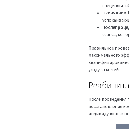
специальный
Окончание.
успокаивающ
Послепроце
сеанса, кот
Правильное провед
максимального эфф
квалифицированном
уходу за кожей.
Реабилита
После проведения 
восстановления ко
индивидуальных ос