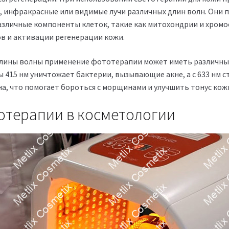
 инфракрасные или видимые лучи различных длин волн. Они п
азличные компоненты клеток, такие как митохондрии и хромо
в и активации регенерации кожи.
длины волны применение фототерапии может иметь различны
ы 415 нм уничтожает бактерии, вызывающие акне, а с 633 нм
на, что помогает бороться с морщинами и улучшить тонус кож
отерапии в косметологии