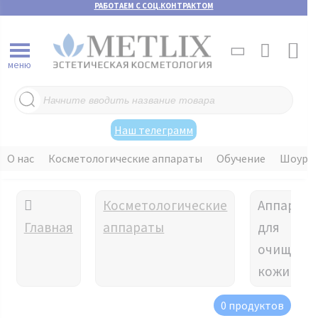
РАБОТАЕМ С СОЦ.КОНТРАКТОМ
меню
Поиск
товаров
Наш телеграмм
О нас
Косметологические аппараты
Обучение
Шоуру
Косметологические
Аппарат
Главная
аппараты
для
очищени
кожи
0 продуктов