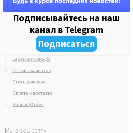
Гарантия на товары
Подписывайтесь на наш
Об обучающем центре
канал в Telegram
Рассрочка 0%
Подписаться
Система скидок
Сервисная служба
Отзывы клиентов
Стать дилером
Оплата и доставка
Вопрос-Ответ
Мы в соц сетях