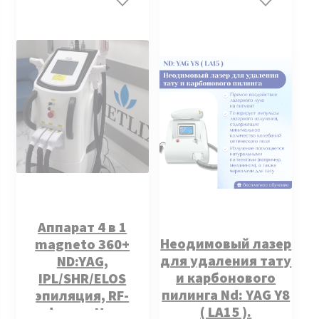
Аппарат 4 в 1
Неодимовый лазер
magneto 360+
для удаления тату
ND:YAG,
и карбонового
IPL/SHR/ELOS
пилинга Nd: YAG Y8
эпиляция, RF-
( LA15 ).
лифтинг. Новая