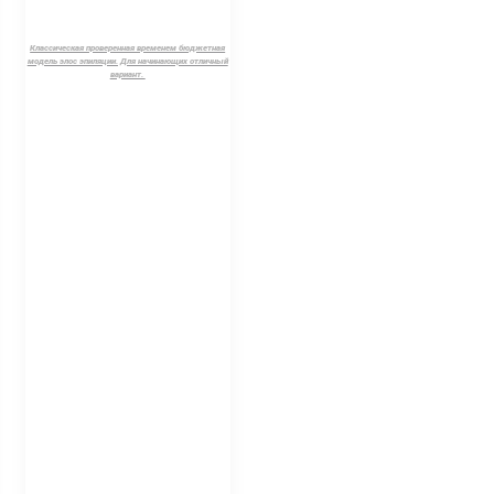
Классическая проверенная временем бюджетная
модель элос эпиляции. Для начинающих отличный
вариант.