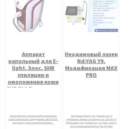
Аппарат
Неодимовый лазер
напольный для E-
Nd:YAG Y9.
light, Элос, SHR
Модификация MAX
эпиляции и
PRO
омоложения кожи
SHR BL1 Pro версия.
ОБЗОР Интернет-магазин профессионального
Неодимовый лазер для удаления тату и
косметологического оборудования «METLIX.RU»
карбонового пилинга. Он мощнее чем Nd:YAG Y8
предлагает купить напольный аппарат…
эффективен для удаления тату, татуажа, пятен +
есть не инвазивная насадка для татуажа