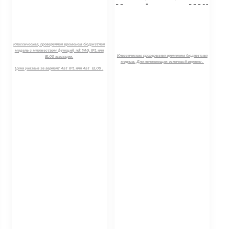
Модификация MAX
модификация.
PRO
Классическая, проверенная временем бюджетная
модель с множеством функций, nd: YAG, IPL или
Классическая проверенная временем бюджетная
ELOS эпиляции.
модель. Для начинающих отличный вариант.
Цена указана за вариант 4в1 IPL или 4в1 ELOS .
Можно установить сразу и IPL и ELOS манипулу
либо 2 IPL доплата +30 тыс. руб.