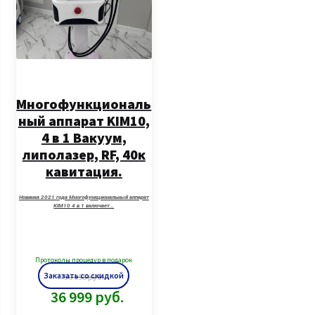
Многофункциональ
ный аппарат KIM10,
4 в 1 Вакуум,
липолазер, RF, 40к
кавитация.
Новинка 2021 года Многофункциональный аппарат
KIM10 4 в 1 включает…
Протоколы процедур в подарок
Заказать со скидкой
50 999
руб.
36 999
руб.