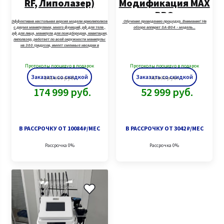
RF, Липолазер)
Модификация MAX
PRO
Эффективна настольная версия модели криолиполиза
Обучение проведению процедур. Внимание! На
с двумя манипулами, много функций, рф для тела ,
обзоре аппарат SA-B04 - модель…
рф для лица, манипула для пождбородка, кавитация,
липолазер, работает по всей окружности манипулы
на 360 градусов, имеет сменные насадки в
зависимости от объемов пациента. (МОЖНО ВЗЯТЬ
ДВЕ БОЛЬШИЕ МАНИПУЛЫ)
Протоколы процедур в подарок
Протоколы процедур в подарок
Заказать со скидкой
Заказать со скидкой
241 999
руб.
72 999
руб.
174 999
руб.
52 999
руб.
В РАССРОЧКУ ОТ 10084 ₽/МЕС
В РАССРОЧКУ ОТ 3042 ₽/МЕС
Рассрочка 0%
Рассрочка 0%