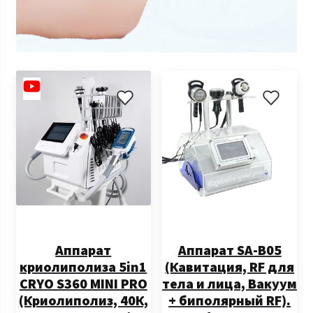
Аппарат
Аппарат SA-B05
криолиполиза 5in1
(Кавитация, RF для
CRYO S360 MINI PRO
тела и лица, Вакуум
(Криолиполиз, 40К,
+ биполярный RF).